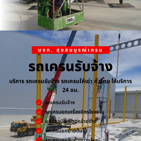
บจก. สุขสมบูรณ์เครน
รถเครนรับจ้าง
บริการ รถเครนรับจ้าง รถเครนให้เช่า ทั่วไทย ให้บริการ
24 ชม.
รถเครนรับจ้าง
รถเครนยกเครื่องจักรโรงงาน
ยกรถอุบัติเหตุตกข้างทาง
รถเครนยกย้ายต้นไม้
รถเครนยกสินค้าขนาดใหญ่