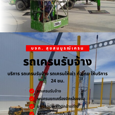
บจก. สุขสมบูรณ์เครน
รถเครนรับจ้าง
บริการ รถเครนรับจ้าง รถเครนให้เช่า ทั่วไทย ให้บริการ
24 ชม.
รถเครนรับจ้าง
รถเครนยกเครื่องจักรโรงงาน
ยกรถอุบัติเหตุตกข้างทาง
รถเครนยกย้ายต้นไม้