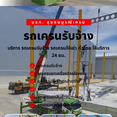
บจก. สุขสมบูรณ์เครน
รถเครนรับจ้าง
บริการ รถเครนรับจ้าง รถเครนให้เช่า ทั่วไทย ให้บริการ
24 ชม.
รถเครนรับจ้าง
รถเครนยกเครื่องจักรโรงงาน
ยกรถอุบัติเหตุตกข้างทาง
รถเครนยกย้ายต้นไม้
รถเครนยกสินค้าขนาดใหญ่
รถเครนยกตู้คอนเทนเนอร์