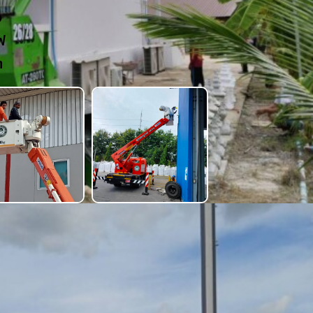
ง
ฟ
า