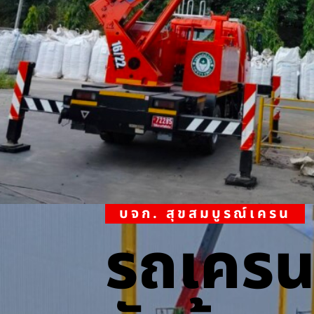
บจก. สุขสมบูรณ์เครน
รถเคร