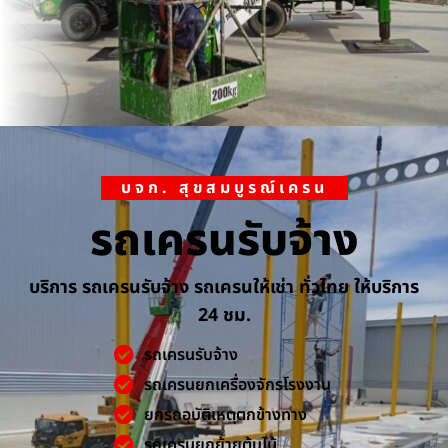
บจก. สุขสมบูรณ์เครน
รถเครนรับจ้าง
บริการ รถเครนรับจ้าง รถเครนให้เช่า ทั่วไทย ให้บริการ
24 ชม.
รถเครนรับจ้าง
รถเครนยกเครื่องจักรโรงงาน
ยกรถอุบัติเหตุตกข้างทาง
รถเครนยกย้ายต้นไม้