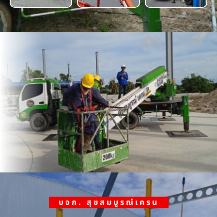
บจก. สุขสมบูรณ์เครน