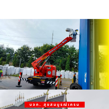
บจก. สุขสมบูรณ์เครน