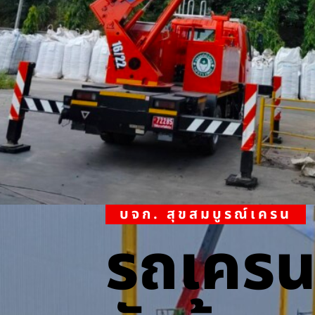
บจก. สุขสมบูรณ์เครน
รถเคร