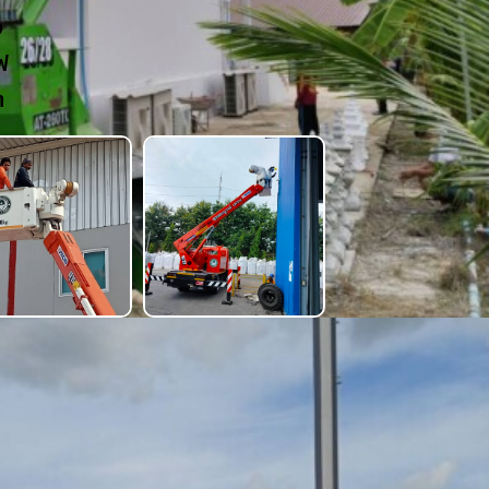
ง
ฟ
า