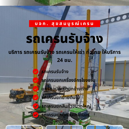
บจก. สุขสมบูรณ์เครน
รถเครนรับจ้าง
บริการ รถเครนรับจ้าง รถเครนให้เช่า ทั่วไทย ให้บริการ
24 ชม.
รถเครนรับจ้าง
รถเครนยกเครื่องจักรโรงงาน
ยกรถอุบัติเหตุตกข้างทาง
รถเครนยกย้ายต้นไม้
รถเครนยกสินค้าขนาดใหญ่
รถเครนยกตู้คอนเทนเนอร์