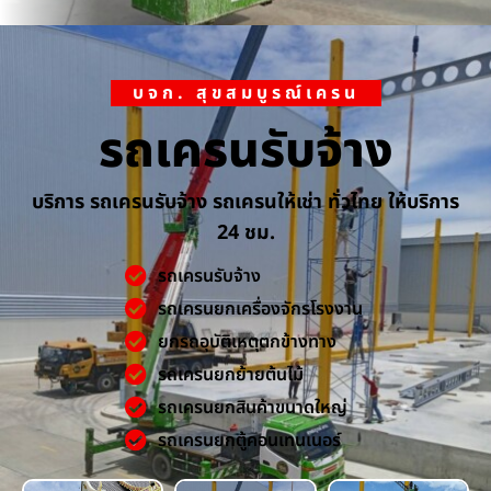
บจก. สุขสมบูรณ์เครน
รถเครนรับจ้าง
บริการ รถเครนรับจ้าง รถเครนให้เช่า ทั่วไทย ให้บริการ
24 ชม.
รถเครนรับจ้าง
รถเครนยกเครื่องจักรโรงงาน
ยกรถอุบัติเหตุตกข้างทาง
รถเครนยกย้ายต้นไม้
รถเครนยกสินค้าขนาดใหญ่
รถเครนยกตู้คอนเทนเนอร์