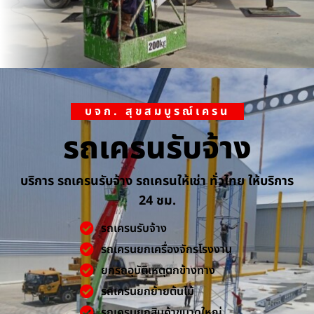
บจก. สุขสมบูรณ์เครน
รถเครนรับจ้าง
บริการ รถเครนรับจ้าง รถเครนให้เช่า ทั่วไทย ให้บริการ
24 ชม.
รถเครนรับจ้าง
รถเครนยกเครื่องจักรโรงงาน
ยกรถอุบัติเหตุตกข้างทาง
รถเครนยกย้ายต้นไม้
รถเครนยกสินค้าขนาดใหญ่