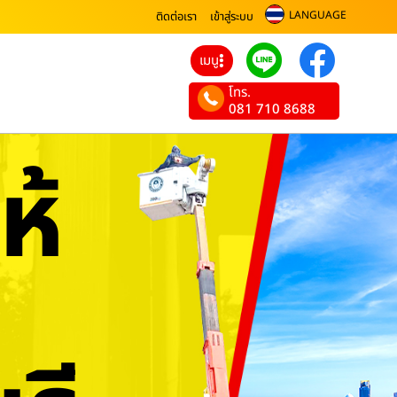
LANGUAGE
ติดต่อเรา
เข้าสู่ระบบ
เมนู
โทร.
081 710 8688
ห้