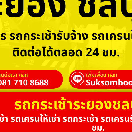
ะยอง ชลบุ
ร รถกระเช้ารับจ้าง รถเครนใ
ติดต่อได้ตลอด 24 ชม.
ิดต่อเรา คลิก
เพิ่มเพื่อน คลิก
081 710 8688
Suksomboo
รถกระเช้าระยองชล
้า รถเครนให้เช่า รถกระเช้า รถเครนร
ชม.