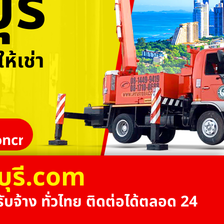
รี
ห้เช่า
ncrane
บุรี.com
ับจ้าง ทั่วไทย ติดต่อได้ตลอด 24