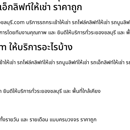
ถเอ็กลิฟท์ให้เช่า ราคาถูก
ุรี.com บริการรถกระเช้าให้เช่า รถโฟล์คลิฟท์ให้เช่า รถบูมลิฟท์ให
การโดยทีมงานคุณภาพ และ ยินดีให้บริการทั่วระยองชลบุรี และ พื้น
m ให้บริการอะไรบ้าง
ห้เช่า รถโฟล์คลิฟท์ให้เช่า รถบูมลิฟท์ให้เช่า รถเอ็กลิฟท์ให้เช่า ร
 ยินดีให้บริการทั่วระยองชลบุรี และ พื้นที่ใกล้เคียง
าง ทั้งรายวัน และ รายเดือน แบบครบวงจร ราคาถูก