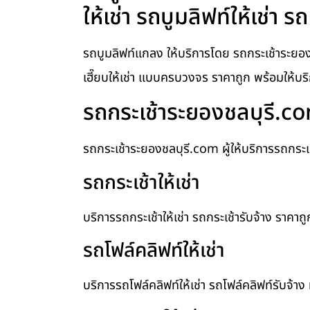
ให้เช่า รถบูมลิฟท์ให้เช่า ร
รถบูมลิฟท์แกลง ให้บริการโดย รถกระเช้าระยองชลบ
เฮี๊ยบให้เช่า แบบครบวงจร ราคาถูก พร้อมให้บริ
รถกระเช้าระยองชลบุรี.co
รถกระเช้าระยองชลบุรี.com ผู้ให้บริการรถกระเช้าใ
รถกระเช้าให้เช่า
บริการรถกระเช้าให้เช่า รถกระเช้ารับจ้าง ราคาถูก
รถโฟล์คลิฟท์ให้เช่า
บริการรถโฟล์คลิฟท์ให้เช่า รถโฟล์คลิฟท์รับจ้