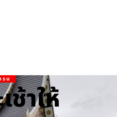
เครน
เช้าให้