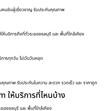
้อมคนขับผู้เชี่ยวชาญ รับประกันคุณภาพ
ให้บริการถึงที่ทั่วระยองชลบุรี และ พื้นที่ใกล้เคียง
การทุกวัน ไม่เว้นวันหยุด
มงานคุณภาพ รับประกันในความ สะดวก รวดเร็ว และ ราคาถูก
 ให้บริการที่ไหนบ้าง
ยองชลบุรี และ พื้นที่ใกล้เคียง