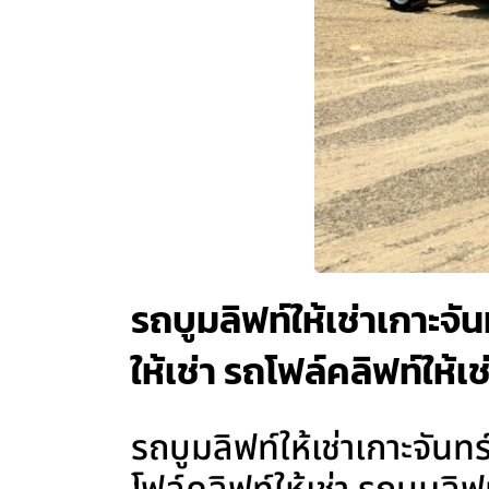
รถบูมลิฟท์ให้เช่าเกาะจ
ให้เช่า รถโฟล์คลิฟท์ให้เ
รถบูมลิฟท์ให้เช่าเกาะจันท