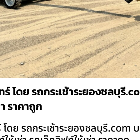
ันทร์ โดย รถกระเช้าระยองชลบุรี.
ช่า ราคาถูก
ร์ โดย รถกระเช้าระยองชลบุรี.com บร