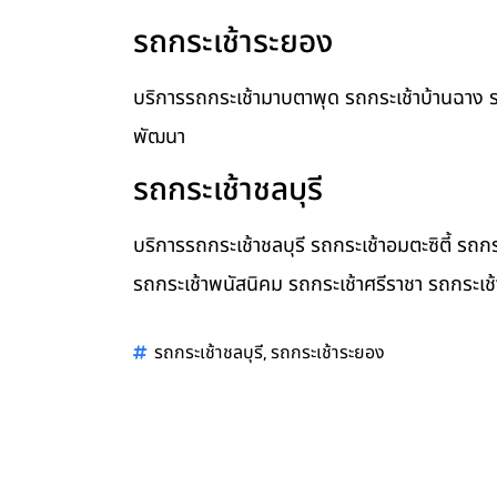
รถกระเช้าระยอง
บริการรถกระเช้ามาบตาพุด รถกระเช้าบ้านฉาง ร
พัฒนา
รถกระเช้าชลบุรี
บริการรถกระเช้าชลบุรี รถกระเช้าอมตะซิตี้ รถ
รถกระเช้าพนัสนิคม รถกระเช้าศรีราชา รถกระเช้
,
รถกระเช้าชลบุรี
รถกระเช้าระยอง