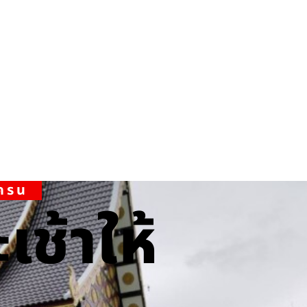
เครน
เช้าให้