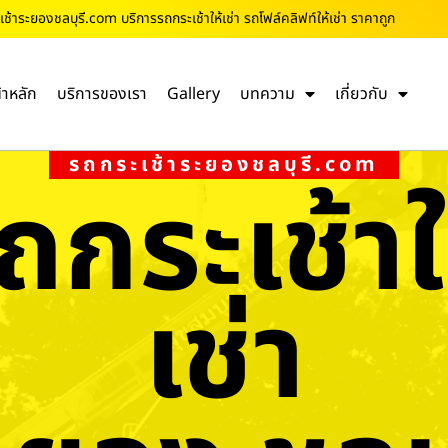
ะเช้าระยองชลบุรี.com บริการรถกระเช้าให้เช่า รถโฟล์คลิฟท์ให้เช่า ราคาถูก
้าหลัก
บริการของเรา
Gallery
บทความ
เกี่ยวกับ
รถกระเช้าระยองชลบุรี.com
ถกระเช้าใ
เช่า