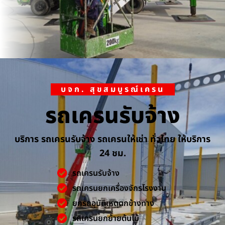
บจก. สุขสมบูรณ์เครน
รถเครนรับจ้าง
บริการ รถเครนรับจ้าง รถเครนให้เช่า ทั่วไทย ให้บริการ
24 ชม.
รถเครนรับจ้าง
รถเครนยกเครื่องจักรโรงงาน
ยกรถอุบัติเหตุตกข้างทาง
รถเครนยกย้ายต้นไม้