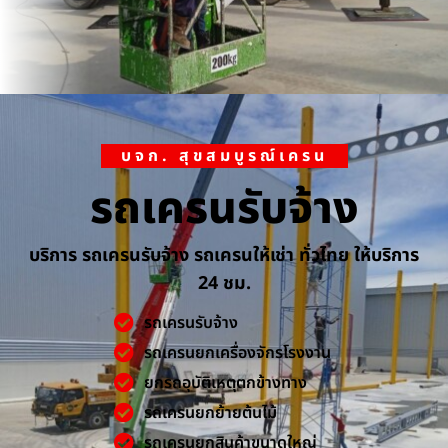
บจก. สุขสมบูรณ์เครน
รถเครนรับจ้าง
บริการ รถเครนรับจ้าง รถเครนให้เช่า ทั่วไทย ให้บริการ
24 ชม.
รถเครนรับจ้าง
รถเครนยกเครื่องจักรโรงงาน
ยกรถอุบัติเหตุตกข้างทาง
รถเครนยกย้ายต้นไม้
รถเครนยกสินค้าขนาดใหญ่