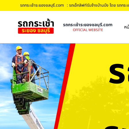
รถกระเช้าระยองชลบุรี.com
: รถเอ็กลิฟท์รับจ้างบ้านบึง โดย รถกระเ
รถกระเช้าระยองชลบุรี.com
หน
OFFICIAL WEBSITE
ร