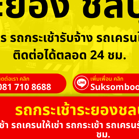
ะยอง ชลบุ
ร รถกระเช้ารับจ้าง รถเครนใ
ติดต่อได้ตลอด 24 ชม.
ิดต่อเรา คลิก
เพิ่มเพื่อน คลิก
081 710 8688
Suksomboo
รถกระเช้าระยองชล
้า รถเครนให้เช่า รถกระเช้า รถเครนร
ชม.