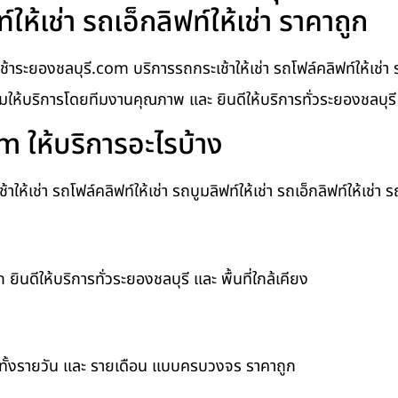
์ให้เช่า รถเอ็กลิฟท์ให้เช่า ราคาถูก
้าระยองชลบุรี.com บริการรถกระเช้าให้เช่า รถโฟล์คลิฟท์ให้เช่า รถ
มให้บริการโดยทีมงานคุณภาพ และ ยินดีให้บริการทั่วระยองชลบุรี แ
m ให้บริการอะไรบ้าง
ห้เช่า รถโฟล์คลิฟท์ให้เช่า รถบูมลิฟท์ให้เช่า รถเอ็กลิฟท์ให้เช่า ร
 ยินดีให้บริการทั่วระยองชลบุรี และ พื้นที่ใกล้เคียง
าง ทั้งรายวัน และ รายเดือน แบบครบวงจร ราคาถูก