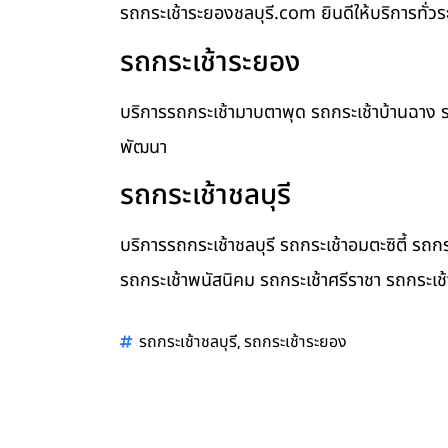
รถกระเช้าระยองชลบุรี.com ยินดีให้บริการทั่วระ
รถกระเช้าระยอง
บริการรถกระเช้ามาบตาพุด รถกระเช้าบ้านฉาง ร
พัฒนา
รถกระเช้าชลบุรี
บริการรถกระเช้าชลบุรี รถกระเช้าอมตะซิตี้ รถ
รถกระเช้าพนัสนิคม รถกระเช้าศรีราชา รถกระเช้
,
รถกระเช้าชลบุรี
รถกระเช้าระยอง