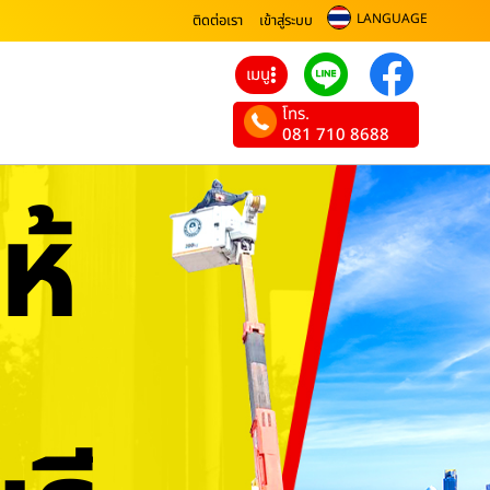
LANGUAGE
ติดต่อเรา
เข้าสู่ระบบ
เมนู
โทร.
081 710 8688
ห้