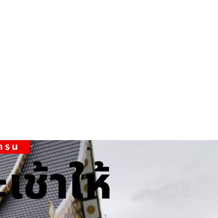
เครน
เช้าให้