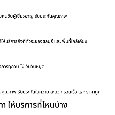
้อมคนขับผู้เชี่ยวชาญ รับประกันคุณภาพ
ให้บริการถึงที่ทั่วระยองชลบุรี และ พื้นที่ใกล้เคียง
การทุกวัน ไม่เว้นวันหยุด
มงานคุณภาพ รับประกันในความ สะดวก รวดเร็ว และ ราคาถูก
 ให้บริการที่ไหนบ้าง