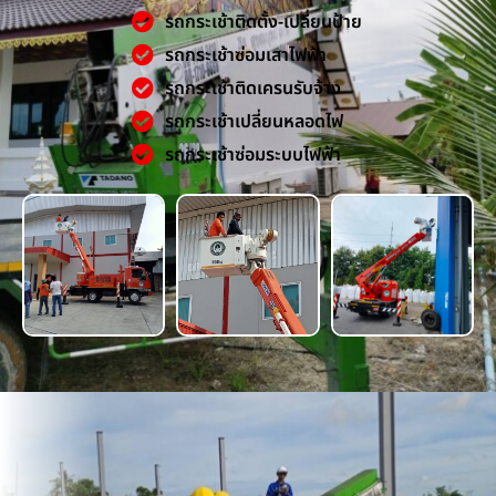
รถกระเช้าติดตั้ง-เปลี่ยนป้าย
รถกระเช้าซ่อมเสาไฟฟ้า
รถกระเช้าติดเครนรับจ้าง
รถกระเช้าเปลี่ยนหลอดไฟ
รถกระเช้าซ่อมระบบไฟฟ้า