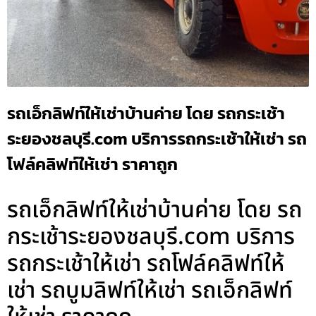
รถเอ็กลิฟท์ให้เช่าบ้านค่าย โดย รถกระเช้า
ระยองชลบุรี.com บริการรถกระเช้าให้เช่า รถ
โฟล์คลิฟท์ให้เช่า ราคาถูก
รถเอ็กลิฟท์ให้เช่าบ้านค่าย โดย รถ
กระเช้าระยองชลบุรี.com บริการ
รถกระเช้าให้เช่า รถโฟล์คลิฟท์ให้
เช่า รถบูมลิฟท์ให้เช่า รถเอ็กลิฟท์