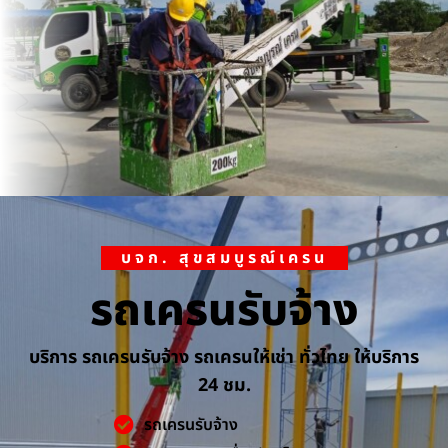
บจก. สุขสมบูรณ์เครน
รถเครนรับจ้าง
บริการ รถเครนรับจ้าง รถเครนให้เช่า ทั่วไทย ให้บริการ
24 ชม.
รถเครนรับจ้าง