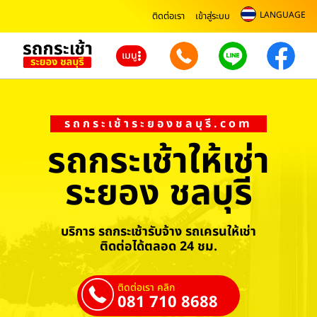
LANGUAGE
ติดต่อเรา
เข้าสู่ระบบ
เมนู
รถกระเช้าระยองชลบุรี.com
รถกระเช้าให้เช่า
ระยอง ชลบุรี
บริการ รถกระเช้ารับจ้าง รถเครนให้เช่า
ติดต่อได้ตลอด 24 ชม.
ติดต่อเรา คลิก
081 710 8688