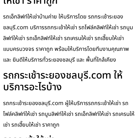
ให้เช่า ราคาถูก
รถเอ็กลิฟท์ให้เช่าบ้านค่าย ให้บริการโดย รถกระเช้าระยอง
ชลบุรี.com บริการรถกระเช้าให้เช่า รถโฟล์คลิฟท์ให้เช่า รถบูม
ลิฟท์ให้เช่า รถเอ็กลิฟท์ให้เช่า รถเครนให้เช่า รถเฮี๊ยบให้เช่า
แบบครบวงจร ราคาถูก พร้อมให้บริการโดยทีมงานคุณภาพ
และ ยินดีให้บริการทั่วระยองชลบุรี และ พื้นที่ใกล้เคียง
รถกระเช้าระยองชลบุรี.com ให้
บริการอะไรบ้าง
รถกระเช้าระยองชลบุรี.com ผู้ให้บริการรถกระเช้าให้เช่า รถ
โฟล์คลิฟท์ให้เช่า รถบูมลิฟท์ให้เช่า รถเอ็กลิฟท์ให้เช่า รถเครนให้
เช่า รถเฮี๊ยบให้เช่า ราคาถูก