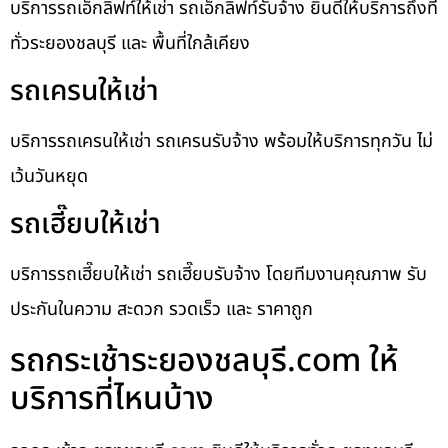
บริการรถเอ็กลิฟท์ให้เช่า รถเอ็กลิฟท์รับจ้าง ยินดีให้บริการถึงที่
ทั่วระยองชลบุรี และ พื้นที่ใกล้เคียง
รถเครนให้เช่า
บริการรถเครนให้เช่า รถเครนรับจ้าง พร้อมให้บริการทุกวัน ไม่
เว้นวันหยุด
รถเฮี๊ยบให้เช่า
บริการรถเฮี๊ยบให้เช่า รถเฮี๊ยบรับจ้าง โดยทีมงานคุณภาพ รับ
ประกันในความ สะดวก รวดเร็ว และ ราคาถูก
รถกระเช้าระยองชลบุรี.com ให้
บริการที่ไหนบ้าง