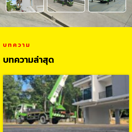
บทความ
บทความล่าสุด