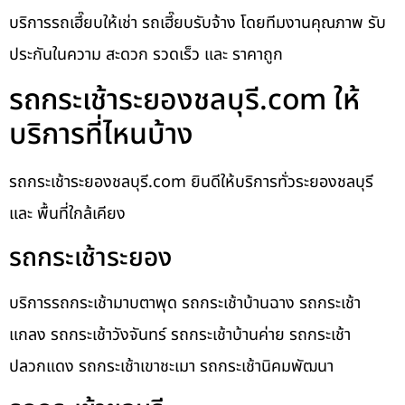
บริการรถเฮี๊ยบให้เช่า รถเฮี๊ยบรับจ้าง โดยทีมงานคุณภาพ รับ
ประกันในความ สะดวก รวดเร็ว และ ราคาถูก
รถกระเช้าระยองชลบุรี.com ให้
บริการที่ไหนบ้าง
รถกระเช้าระยองชลบุรี.com ยินดีให้บริการทั่วระยองชลบุรี
และ พื้นที่ใกล้เคียง
รถกระเช้าระยอง
บริการรถกระเช้ามาบตาพุด รถกระเช้าบ้านฉาง รถกระเช้า
แกลง รถกระเช้าวังจันทร์ รถกระเช้าบ้านค่าย รถกระเช้า
ปลวกแดง รถกระเช้าเขาชะเมา รถกระเช้านิคมพัฒนา