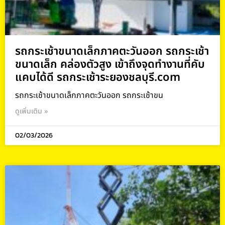
รถกระเช้าขนาดเล็กภาคตะวันออก รถกระเช้า
ขนาดเล็ก คล่องตัวสูง เข้าถึงจุดทำงานที่คับ
แคบได้ดี รถกระเช้าระยองชลบุรี.com
รถกระเช้าขนาดเล็กภาคตะวันออก รถกระเช้าขน
ดูเพิ่มเติม »
02/03/2026