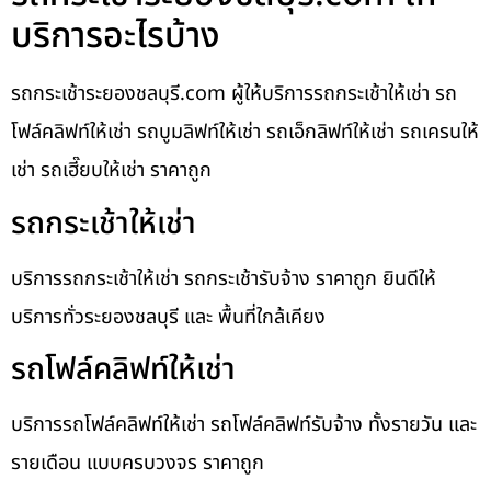
บริการอะไรบ้าง
รถกระเช้าระยองชลบุรี.com ผู้ให้บริการรถกระเช้าให้เช่า รถ
โฟล์คลิฟท์ให้เช่า รถบูมลิฟท์ให้เช่า รถเอ็กลิฟท์ให้เช่า รถเครนให้
เช่า รถเฮี๊ยบให้เช่า ราคาถูก
รถกระเช้าให้เช่า
บริการรถกระเช้าให้เช่า รถกระเช้ารับจ้าง ราคาถูก ยินดีให้
บริการทั่วระยองชลบุรี และ พื้นที่ใกล้เคียง
รถโฟล์คลิฟท์ให้เช่า
บริการรถโฟล์คลิฟท์ให้เช่า รถโฟล์คลิฟท์รับจ้าง ทั้งรายวัน และ
รายเดือน แบบครบวงจร ราคาถูก