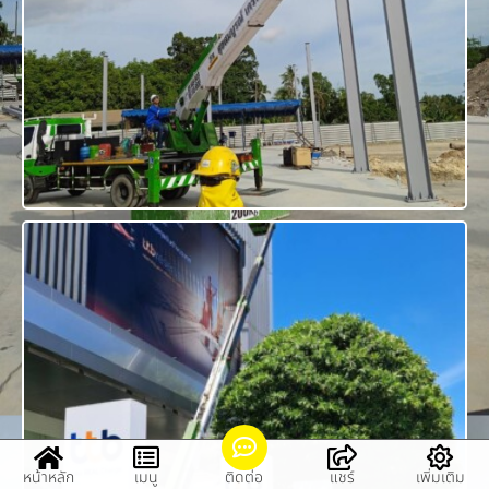
หน้าหลัก
เมนู
ติดต่อ
แชร์
เพิ่มเติม