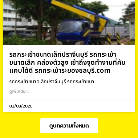
รถกระเช้าขนาดเล็กปราจีนบุรี รถกระเช้า
ขนาดเล็ก คล่องตัวสูง เข้าถึงจุดทำงานที่คับ
แคบได้ดี รถกระเช้าระยองชลบุรี.com
รถกระเช้าขนาดเล็กปราจีนบุรี รถกระเช้าขนา
ดูเพิ่มเติม »
02/03/2026
ดูบทความทั้งหมด