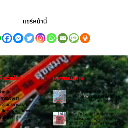
แชร์หน้านี้
งเว็บไซต์
ผลงานบริการ
้าหลัก
รถเครนติดกระเช้านิคมเอเชีย
ระยอง บริการรถกระเช้าให้เช่า รถ
ิการของเรา
เครนรับจ้าง รถเฮี๊ยบให้เช่า ราคา
งานบริการล่าสุด
ถูก
allery รวมรูปภาพ
รถโฟล์คลิฟท์ใกล้ฉัน โดย รถ
นที่ตั้ง
กระเช้าระยองชลบุรี.com บริการ
ทความ
รถกระเช้าให้เช่า รถโฟล์คลิฟท์ให้
เช่า ราคาถูก