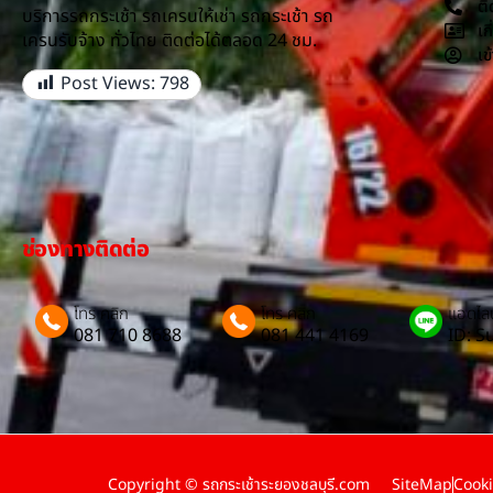
ติ
บริการรถกระเช้า รถเครนให้เช่า รถกระเช้า รถ
เก
เครนรับจ้าง ทั่วไทย ติดต่อได้ตลอด 24 ชม.
เข
Post Views:
798
ช่องทางติดต่อ
โทร คลิก
โทร คลิก
แอดไลน
081 710 8688
081 441 4169
ID: 
Copyright © รถกระเช้าระยองชลบุรี.com
SiteMap
Cooki