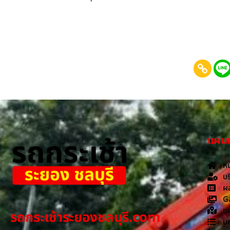
แผนผั
หน
บร
ผล
G
แผ
รถกระเช้าระยองชลบุรี.com
บ