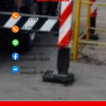
โทร คลิก
081 710 8688
โทร คลิก
081 441 4169
แอดไลน์ คลิก
ID: Suksombooncrane
Facebook คลิก
รถกระเช้า ให้เช่า
ส่งข้อความ
รถกระเช้า ให้เช่า