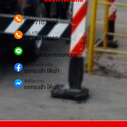
โทร คลิก
081 710 8688
โทร คลิก
081 441 4169
แอดไลน์ คลิก
ID: Suksombooncrane
Facebook คลิก
รถกระเช้า ให้เช่า
ส่งข้อความ
รถกระเช้า ให้เช่า