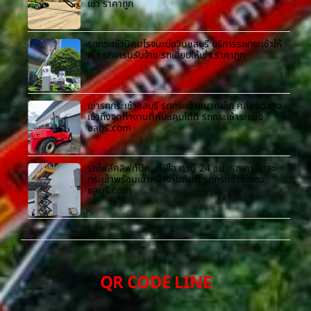
เช่า ราคาถูก
รถกระเช้านิคมโรจนะบ่อวินชลบุรี บริการรถกระเช้าให้
เช่า รถเครนรับจ้าง รถเฮี๊ยบให้เช่า ราคาถูก
เช่ารถกระเช้าชลบุรี รถกระเช้าขนาดเล็ก คล่องตัวสูง
เข้าถึงจุดทำงานที่คับแคบได้ดี รถกระเช้าระยอง
ชลบุรี.com
รถโฟล์คลิฟท์นิคมซีบีไอ ด่วน 24 ชม. รถเครนและ
กระเช้าพร้อมเข้าหน้างานทันที รถกระเช้าระยอง
ชลบุรี.com
QR CODE LINE