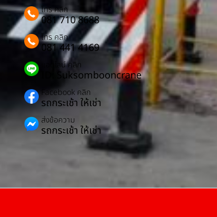
โทร คลิก
081 710 8688
โทร คลิก
081 441 4169
แอดไลน์ คลิก
ID: Suksombooncrane
Facebook คลิก
รถกระเช้า ให้เช่า
ส่งข้อความ
รถกระเช้า ให้เช่า