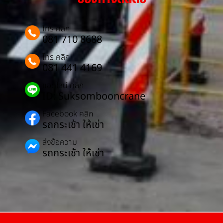
โทร คลิก
081 710 8688
โทร คลิก
081 441 4169
แอดไลน์ คลิก
ID: Suksombooncrane
Facebook คลิก
รถกระเช้า ให้เช่า
ส่งข้อความ
รถกระเช้า ให้เช่า