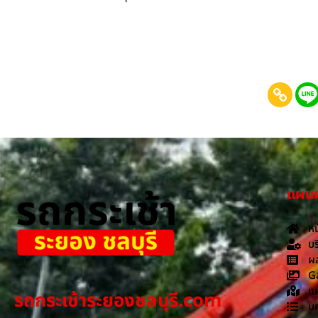
แผนผั
หน
บร
ผล
G
แผ
รถกระเช้าระยองชลบุรี.com
บ