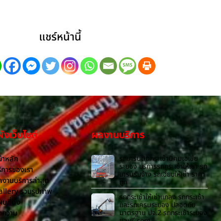
แชร์หน้านี้
งเว็บไซต์
ผลงานบริการ
้าหลัก
รถเครนติดกระเช้านิคมเอเชีย
ระยอง บริการรถกระเช้าให้เช่า รถ
ิการของเรา
เครนรับจ้าง รถเฮี๊ยบให้เช่า ราคา
งานบริการล่าสุด
ถูก
allery รวมรูปภาพ
รถกระเช้าให้เช่าแกลง รถกระเช้า
นที่ตั้ง
และรถเครนระยอง ปลอดภัย
ทความ
มาตรฐาน ปจ.2 รถกระเช้าระยอง
ชลบุรี.com