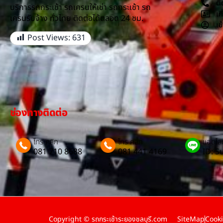
ติ
บริการรถกระเช้า รถเครนให้เช่า รถกระเช้า รถ
เก
เครนรับจ้าง ทั่วไทย ติดต่อได้ตลอด 24 ชม.
เข
Post Views:
631
ช่องทางติดต่อ
โทร คลิก
โทร คลิก
แอดไลน
081 710 8688
081 441 4169
ID: 
Copyright © รถกระเช้าระยองชลบุรี.com
SiteMap
Cooki