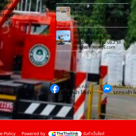
ดต่อเรา
ี่ยวกับเรา
รถเอ็กลิฟท์รับจ้างบ้านบึง โดย
รถกระเช้าระยองชลบุรี.com
้าสู่ระบบ
บริการรถกระเช้าให้เช่า รถโฟล์ค
ลิฟท์ให้เช่า ราคาถูก
รถโฟล์คลิฟท์เขาชะเมา รถ
กระเช้าและรถเครนระยอง
ปลอดภัย มาตรฐาน ปจ.2 รถ
กระเช้าระยองชลบุรี.com
์ คลิก
Facebook คลิก
ส่งข้อความ
Suksombooncrane
รถกระเช้า ให้เช่า
รถกระเช้า ให
e-Policy
Powered by
รับทำเว็บไซต์