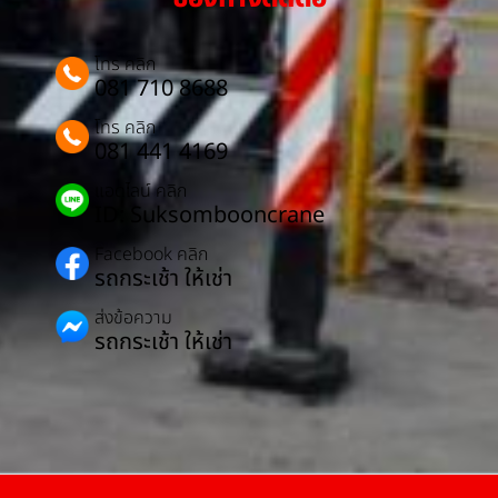
โทร คลิก
081 710 8688
โทร คลิก
081 441 4169
แอดไลน์ คลิก
ID: Suksombooncrane
Facebook คลิก
รถกระเช้า ให้เช่า
ส่งข้อความ
รถกระเช้า ให้เช่า