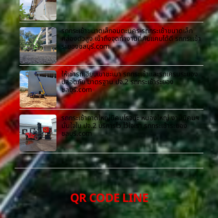
รถกระเช้าขนาดเล็กอมตะนคร รถกระเช้าขนาดเล็ก
คล่องตัวสูง เข้าถึงจุดทำงานที่คับแคบได้ดี รถกระเช้า
ระยองชลบุรี.com
ให้เช่ารถเฮี๊ยบเขาชะเมา รถกระเช้าและรถเครนระยอง
ปลอดภัย มาตรฐาน ปจ.2 รถกระเช้าระยอง
ชลบุรี.com
รถกระเช้าถาดใหญ่นิคมโรจนะ หนองใหญ่ งานนิคมฯ
มั่นใจใบ ปจ.2 บริการไว ไว้ใจเรา รถกระเช้าระยอง
ชลบุรี.com
QR CODE LINE