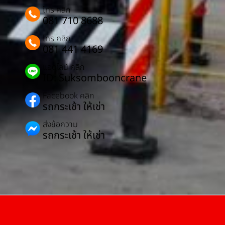
โทร คลิก
081 710 8688
โทร คลิก
081 441 4169
แอดไลน์ คลิก
ID: Suksombooncrane
Facebook คลิก
รถกระเช้า ให้เช่า
ส่งข้อความ
รถกระเช้า ให้เช่า