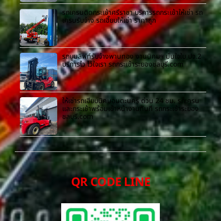
รถเครนติดกระเช้าศรีราชา บริการรถกระเช้าให้เช่า รถ
เครนรับจ้าง รถเฮี๊ยบให้เช่า ราคาถูก
รถบูมลิฟท์รับจ้างพานทอง งานนิคมฯ มั่นใจใบ ปจ.2
บริการไว ไว้ใจเรา รถกระเช้าระยองชลบุรี.com
ให้เช่ารถเฮี๊ยบนิคมอมตะนคร ด่วน 24 ชม. รถเครน
และกระเช้าพร้อมเข้าหน้างานทันที รถกระเช้าระยอง
ชลบุรี.com
QR CODE LINE