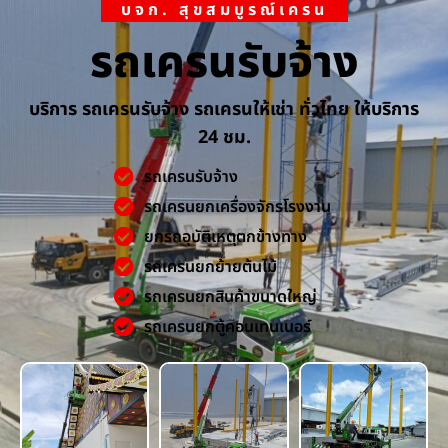
บจก. สุขสมบูรณ์เครน
รถเครนรับจ้าง
บริการ รถเครนรับจ้าง รถเครนให้เช่า ทั่วไทย ให้บริการ
24 ชม.
รถเครนรับจ้าง
รถเครนยกเครื่องจักรโรงงาน
ยกรถอุบัติเหตุตกข้างทาง
รถเครนยกย้ายต้นไม้
รถเครนยกสินค้าขนาดใหญ่
รถเครนยกตู้คอนเทนเนอร์