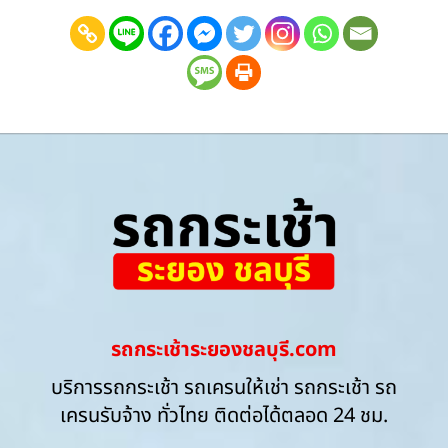
รถกระเช้าระยองชลบุรี.com
บริการรถกระเช้า รถเครนให้เช่า รถกระเช้า รถ
เครนรับจ้าง ทั่วไทย ติดต่อได้ตลอด 24 ชม.