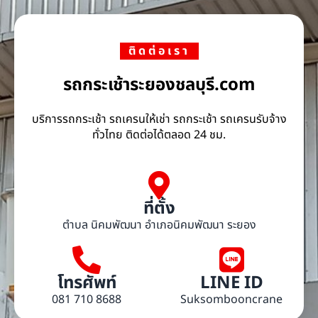
ติดต่อเรา
รถกระเช้าระยองชลบุรี.com
บริการรถกระเช้า รถเครนให้เช่า รถกระเช้า รถเครนรับจ้าง
ทั่วไทย ติดต่อได้ตลอด 24 ชม.
ที่ตั้ง
ตำบล นิคมพัฒนา อำเภอนิคมพัฒนา ระยอง
โทรศัพท์
LINE ID
081 710 8688
Suksombooncrane