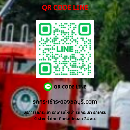
QR CODE LINE
QR CODE LINE
รถกระเช้าระยองชลบุรี.com
บริการรถกระเช้า รถเครนให้เช่า รถกระเช้า รถเครน
รับจ้าง ทั่วไทย ติดต่อได้ตลอด 24 ชม.