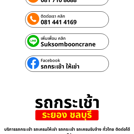
081 710 8688
ติดต่อเรา คลิก
081 441 4169
เพิ่มเพื่อน คลิก
Suksombooncrane
Facebook
รถกระเช้า ให้เช่า
บริการรถกระเช้า รถเครนให้เช่า รถกระเช้า รถเครนรับจ้าง ทั่วไทย ติดต่อได้