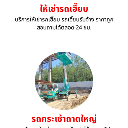
ให้เช่ารถเฮี๊ยบ
บริการให้เช่ารถเฮี๊ยบ รถเฮี๊ยบรับจ้าง ราคาถูก
สอบถามได้ตลอด 24 ชม.
รถกระเช้าถาดใหญ่