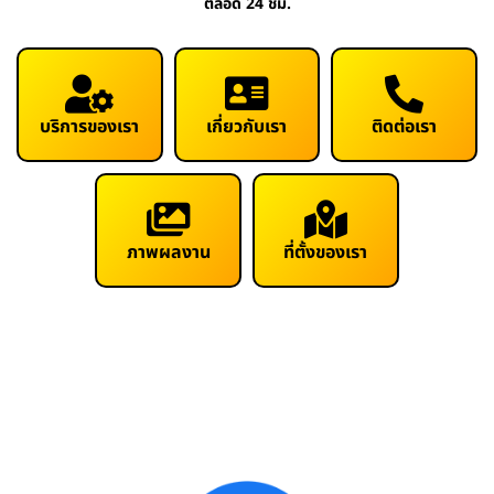
ตลอด 24 ชม.
บริการของเรา
เกี่ยวกับเรา
ติดต่อเรา
ภาพผลงาน
ที่ตั้งของเรา