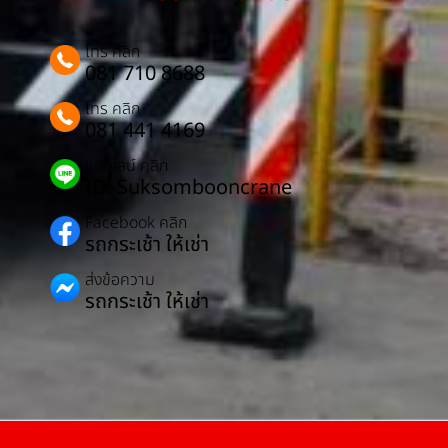
โทร คลิก
081 710 8688
โทร คลิก
081 441 4169
แอดไลน์ คลิก
ID: Suksombooncrane
Facebook คลิก
รถกระเช้า ให้เช่า
ส่งข้อความ
รถกระเช้า ให้เช่า