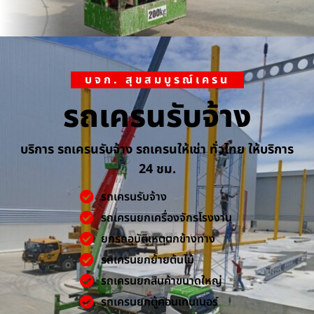
บจก. สุขสมบูรณ์เครน
รถเครนรับจ้าง
บริการ รถเครนรับจ้าง รถเครนให้เช่า ทั่วไทย ให้บริการ
24 ชม.
รถเครนรับจ้าง
รถเครนยกเครื่องจักรโรงงาน
ยกรถอุบัติเหตุตกข้างทาง
รถเครนยกย้ายต้นไม้
รถเครนยกสินค้าขนาดใหญ่
รถเครนยกตู้คอนเทนเนอร์