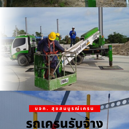
บจก. สุขสมบูรณ์เครน
รถเครนรับจ้าง