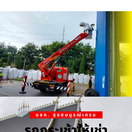
บจก. สุขสมบูรณ์เครน
รถกระเช้าให้เช่า