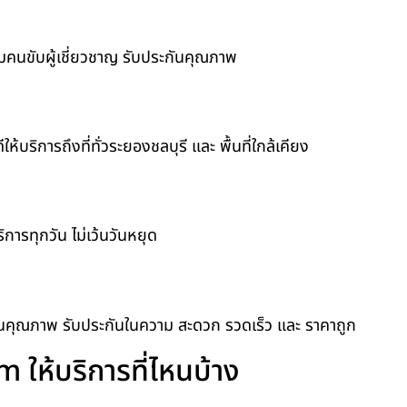
้อมคนขับผู้เชี่ยวชาญ รับประกันคุณภาพ
ให้บริการถึงที่ทั่วระยองชลบุรี และ พื้นที่ใกล้เคียง
การทุกวัน ไม่เว้นวันหยุด
มงานคุณภาพ รับประกันในความ สะดวก รวดเร็ว และ ราคาถูก
 ให้บริการที่ไหนบ้าง