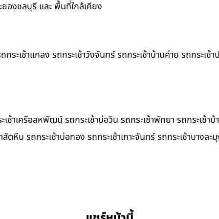
ยองชลบุรี และ พื้นที่ใกล้เคียง
ถกระเช้าแกลง รถกระเช้าวังจันทร์ รถกระเช้าบ้านค่าย รถกระเช้
กระเช้าเครือสหพัฒน์ รถกระเช้าบ่อวิน รถกระเช้าพัทยา รถกระเช้
าสัตหีบ รถกระเช้าบ่อทอง รถกระเช้าเกาะจันทร์ รถกระเช้าบางละมุ
แชร์หน้านี้