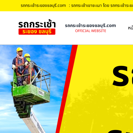
รถกระเช้าระยองชลบุรี.com
: รถกระเช้าเขาชะเมา โดย รถกระเช้าระยอ
รถกระเช้าระยองชลบุรี.com
หน
OFFICIAL WEBSITE
ร