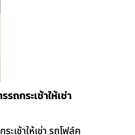
รรถกระเช้าให้เช่า
ะเช้าให้เช่า รถโฟล์ค