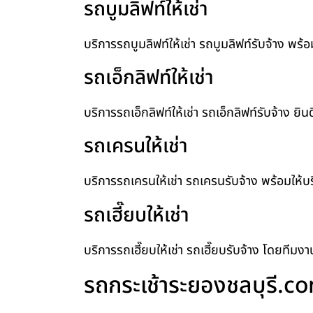
รถบูมลิฟท์ให้เช่า
บริการรถบูมลิฟท์ให้เช่า รถบูมลิฟท์รับจ้าง พร
รถเอ็กลิฟท์ให้เช่า
บริการรถเอ็กลิฟท์ให้เช่า รถเอ็กลิฟท์รับจ้าง ยินดี
รถเครนให้เช่า
บริการรถเครนให้เช่า รถเครนรับจ้าง พร้อมให้บริ
รถเฮี๊ยบให้เช่า
บริการรถเฮี๊ยบให้เช่า รถเฮี๊ยบรับจ้าง โดยที
รถกระเช้าระยองชลบุรี.com