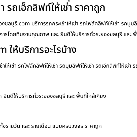
ช่า รถเอ็กลิฟท์ให้เช่า ราคาถูก
ลบุรี.com บริการรถกระเช้าให้เช่า รถโฟล์คลิฟท์ให้เช่า รถบูมลิฟท
การโดยทีมงานคุณภาพ และ ยินดีให้บริการทั่วระยองชลบุรี และ พื้น
m ให้บริการอะไรบ้าง
ห้เช่า รถโฟล์คลิฟท์ให้เช่า รถบูมลิฟท์ให้เช่า รถเอ็กลิฟท์ให้เช่า ร
 ยินดีให้บริการทั่วระยองชลบุรี และ พื้นที่ใกล้เคียง
าง ทั้งรายวัน และ รายเดือน แบบครบวงจร ราคาถูก