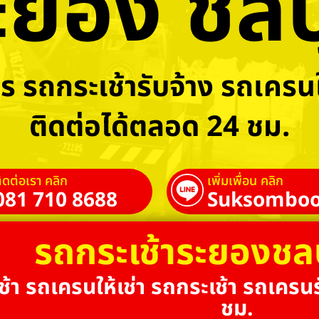
ะยอง ชลบุ
ร รถกระเช้ารับจ้าง รถเครนใ
ติดต่อได้ตลอด 24 ชม.
ิดต่อเรา คลิก
เพิ่มเพื่อน คลิก
081 710 8688
Suksomboo
รถกระเช้าระยองชล
้า รถเครนให้เช่า รถกระเช้า รถเครนร
ชม.