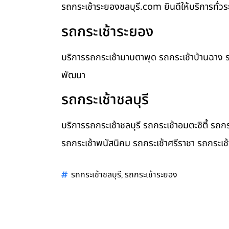
รถกระเช้าระยองชลบุรี.com ยินดีให้บริการทั่วระ
รถกระเช้าระยอง
บริการรถกระเช้ามาบตาพุด รถกระเช้าบ้านฉาง ร
พัฒนา
รถกระเช้าชลบุรี
บริการรถกระเช้าชลบุรี รถกระเช้าอมตะซิตี้ รถ
รถกระเช้าพนัสนิคม รถกระเช้าศรีราชา รถกระเช้
,
รถกระเช้าชลบุรี
รถกระเช้าระยอง