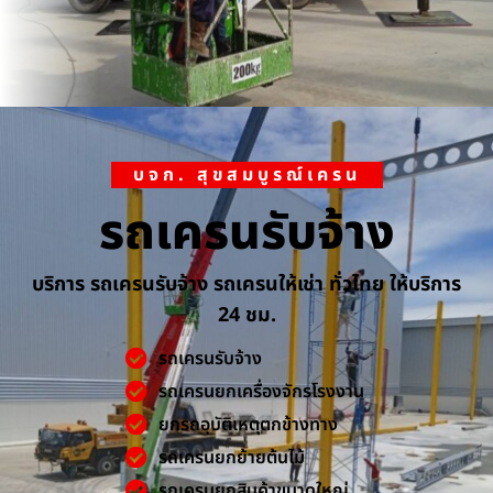
บจก. สุขสมบูรณ์เครน
รถเครนรับจ้าง
บริการ รถเครนรับจ้าง รถเครนให้เช่า ทั่วไทย ให้บริการ
24 ชม.
รถเครนรับจ้าง
รถเครนยกเครื่องจักรโรงงาน
ยกรถอุบัติเหตุตกข้างทาง
รถเครนยกย้ายต้นไม้
รถเครนยกสินค้าขนาดใหญ่