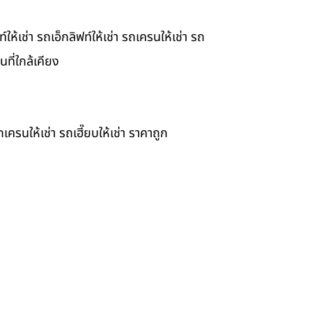
ห้เช่า รถเอ็กลิฟท์ให้เช่า รถเครนให้เช่า รถ
ที่ใกล้เคียง
ถเครนให้เช่า รถเฮี๊ยบให้เช่า ราคาถูก