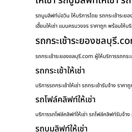
ให้เช่า รถบูมลิฟท์ให้เช่า ร
รถบูมลิฟท์บ่อวิน ให้บริการโดย รถกระเช้าระยองชล
เฮี๊ยบให้เช่า แบบครบวงจร ราคาถูก พร้อมให้บริ
รถกระเช้าระยองชลบุรี.co
รถกระเช้าระยองชลบุรี.com ผู้ให้บริการรถกระเช้าใ
รถกระเช้าให้เช่า
บริการรถกระเช้าให้เช่า รถกระเช้ารับจ้าง ราคาถูก
รถโฟล์คลิฟท์ให้เช่า
บริการรถโฟล์คลิฟท์ให้เช่า รถโฟล์คลิฟท์รับจ้
รถบูมลิฟท์ให้เช่า