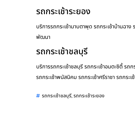
รถกระเช้าระยอง
บริการรถกระเช้ามาบตาพุด รถกระเช้าบ้านฉาง ร
พัฒนา
รถกระเช้าชลบุรี
บริการรถกระเช้าชลบุรี รถกระเช้าอมตะซิตี้ รถ
รถกระเช้าพนัสนิคม รถกระเช้าศรีราชา รถกระเช้
,
รถกระเช้าชลบุรี
รถกระเช้าระยอง