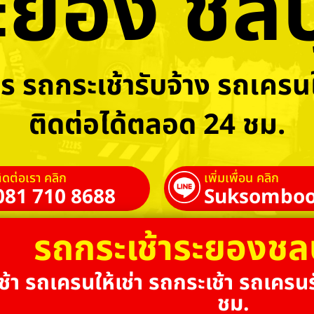
ะยอง ชลบุ
ร รถกระเช้ารับจ้าง รถเครนใ
ติดต่อได้ตลอด 24 ชม.
ิดต่อเรา คลิก
เพิ่มเพื่อน คลิก
081 710 8688
Suksomboo
รถกระเช้าระยองชล
้า รถเครนให้เช่า รถกระเช้า รถเครนร
ชม.