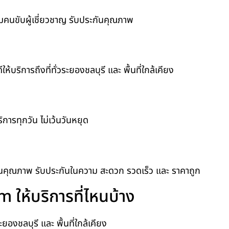
้อมคนขับผู้เชี่ยวชาญ รับประกันคุณภาพ
ให้บริการถึงที่ทั่วระยองชลบุรี และ พื้นที่ใกล้เคียง
การทุกวัน ไม่เว้นวันหยุด
มงานคุณภาพ รับประกันในความ สะดวก รวดเร็ว และ ราคาถูก
 ให้บริการที่ไหนบ้าง
ยองชลบุรี และ พื้นที่ใกล้เคียง