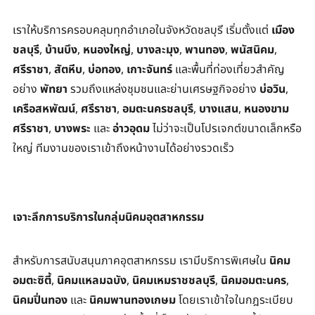
เราให้บริการครอบคลุมทุกอำเภอในจังหวัดชลบุรี เริ่มตั้งแต่ 
เมือง
ชลบุรี
, 
บ้านบึง
, 
หนองใหญ่
, 
บางละมุง
, 
พานทอง
, 
พนัสนิคม
, 
ศรีราชา
, 
สัตหีบ
, 
บ่อทอง
, 
เกาะจันทร์
 และพื้นที่ท่องเที่ยวสำคัญ
อย่าง 
พัทยา
 รวมถึงแหล่งชุมชนและย่านเศรษฐกิจอย่าง 
บ่อวิน
, 
เครือสหพัฒน์
, 
ศรีราชา
, 
อมตะนครชลบุรี
, 
บางแสน
, 
หนองขาม 
ศรีราชา
, 
บางพระ
 และ 
อ่าวอุดม
 ไม่ว่าจะเป็นโปรเจกต์ขนาดเล็กหรือ
ใหญ่ ทีมงานของเราเข้าถึงหน้างานได้อย่างรวดเร็ว
เจาะลึกการบริการในกลุ่มนิคมอุตสาหกรรม
สำหรับการสนับสนุนภาคอุตสาหกรรม เรามีบริการพิเศษใน 
นิคม
อมตะซิตี้
, 
นิคมแหลมฉบัง
, 
นิคมเหมราชชลบุรี
, 
นิคมอมตะนคร
, 
นิคมปิ่นทอง
 และ 
นิคมพานทองเกษม
 โดยเราเข้าใจในกฎระเบียบ