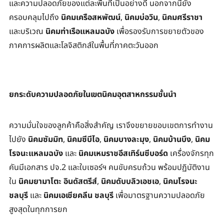
และความปลอดภัยของแต่ละพื้นที่เป็นอย่างดี นอกจากนี้ยัง
ครอบคลุมไปถึง 
นิคมเครือสหพัฒน์
, 
นิคมบ่อวิน
, 
นิคมศรีราชา
และบริเวณ 
นิคมท่าเรือแหลมฉบัง
 เพื่อรองรับการขยายตัวของ
ภาคการผลิตและโลจิสติกส์ในพื้นที่ภาคตะวันออก
ยกระดับความปลอดภัยในเขตนิคมอุตสาหกรรมชั้นนำ
ความมั่นใจของลูกค้าคือสิ่งสำคัญ เราจึงขยายขอบเขตการทำงาน
ไปยัง 
นิคมซัมมิท
, 
นิคมซีบีไอ
, 
นิคมบางละมุง
, 
นิคมบ้านบึง
, 
นิคม
โรจนะแหลมฉบัง
 และ 
นิคมเหมราชอีสเทิร์นซีบอร์ด
 เครื่องจักรทุก
คันมีเอกสาร ปจ.2 และใบเซอร์ฯ คนขับครบถ้วน พร้อมปฏิบัติงาน
ใน 
นิคมยามาโตะ อินดัสตรีส์
, 
นิคมดับบลิวเอชเอ
, 
นิคมโรจนะ
ชลบุรี
 และ 
นิคมเอเชียคลีน ชลบุรี
 เพื่อมาตรฐานความปลอดภัย
สูงสุดในทุกการยก