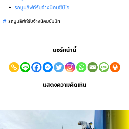
รถบูมลิฟท์รับจ้างนิคมซีบีไอ
รถบูมลิฟท์รับจ้างนิคมซัมมิท
แชร์หน้านี้
แสดงความคิดเห็น