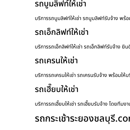
รถบูมลิฟท์ให้เช่า
บริการรถบูมลิฟท์ให้เช่า รถบูมลิฟท์รับจ้าง พร
รถเอ็กลิฟท์ให้เช่า
บริการรถเอ็กลิฟท์ให้เช่า รถเอ็กลิฟท์รับจ้าง ยินดี
รถเครนให้เช่า
บริการรถเครนให้เช่า รถเครนรับจ้าง พร้อมให้บริ
รถเฮี๊ยบให้เช่า
บริการรถเฮี๊ยบให้เช่า รถเฮี๊ยบรับจ้าง โดยที
รถกระเช้าระยองชลบุรี.com