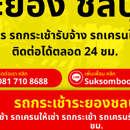
ะยอง ชลบุ
ร รถกระเช้ารับจ้าง รถเครนใ
ติดต่อได้ตลอด 24 ชม.
ิดต่อเรา คลิก
เพิ่มเพื่อน คลิก
081 710 8688
Suksomboo
รถกระเช้าระยองชล
้า รถเครนให้เช่า รถกระเช้า รถเครนร
ชม.