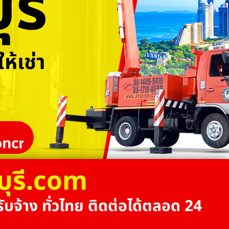
รี
ห้เช่า
ncrane
บุรี.com
ับจ้าง ทั่วไทย ติดต่อได้ตลอด 24