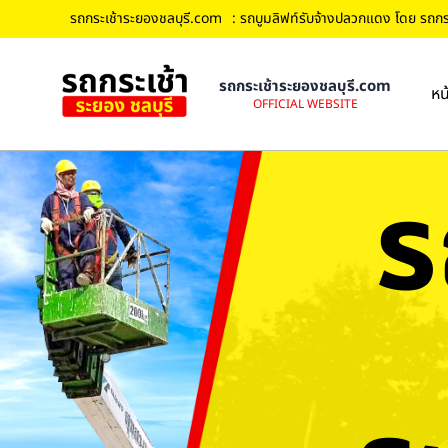
รถกระเช้าระยองชลบุรี.com
: รถบูมลิฟท์รับจ้างปลวกแดง โดย รถกระเ
รถกระเช้าระยองชลบุรี.com
หน
OFFICIAL WEBSITE
ร