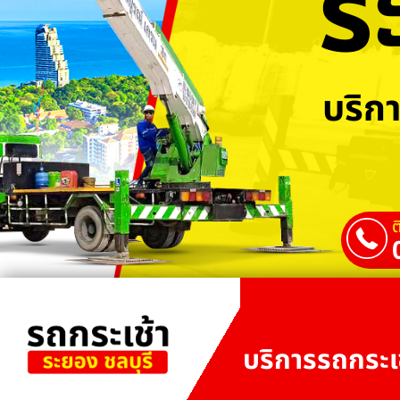
ร
บริกา
ต
บริการรถกระเช