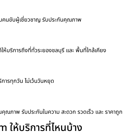
้อมคนขับผู้เชี่ยวชาญ รับประกันคุณภาพ
ให้บริการถึงที่ทั่วระยองชลบุรี และ พื้นที่ใกล้เคียง
การทุกวัน ไม่เว้นวันหยุด
มงานคุณภาพ รับประกันในความ สะดวก รวดเร็ว และ ราคาถูก
 ให้บริการที่ไหนบ้าง