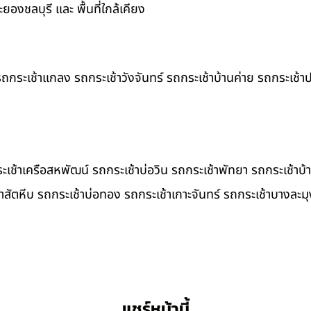
ยองชลบุรี และ พื้นที่ใกล้เคียง
ถกระเช้าแกลง รถกระเช้าวังจันทร์ รถกระเช้าบ้านค่าย รถกระเช้
กระเช้าเครือสหพัฒน์ รถกระเช้าบ่อวิน รถกระเช้าพัทยา รถกระเช้
าสัตหีบ รถกระเช้าบ่อทอง รถกระเช้าเกาะจันทร์ รถกระเช้าบางละมุ
แชร์หน้านี้