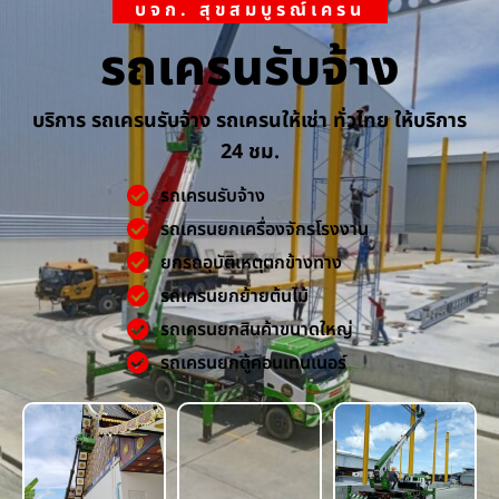
บจก. สุขสมบูรณ์เครน
รถเครนรับจ้าง
บริการ รถเครนรับจ้าง รถเครนให้เช่า ทั่วไทย ให้บริการ
24 ชม.
รถเครนรับจ้าง
รถเครนยกเครื่องจักรโรงงาน
ยกรถอุบัติเหตุตกข้างทาง
รถเครนยกย้ายต้นไม้
รถเครนยกสินค้าขนาดใหญ่
รถเครนยกตู้คอนเทนเนอร์