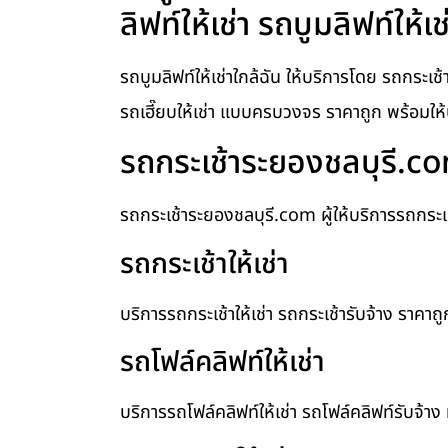
ลิฟท์ให้เช่า รถบูมลิฟท์ให้เ
รถบูมลิฟท์ให้เช่าใกล้ฉัน ให้บริการโดย รถกระเช้
รถเฮี๊ยบให้เช่า แบบครบวงจร ราคาถูก พร้อมให้บ
รถกระเช้าระยองชลบุรี.co
รถกระเช้าระยองชลบุรี.com ผู้ให้บริการรถกระเช้าใ
รถกระเช้าให้เช่า
บริการรถกระเช้าให้เช่า รถกระเช้ารับจ้าง ราคาถูก
รถโฟล์คลิฟท์ให้เช่า
บริการรถโฟล์คลิฟท์ให้เช่า รถโฟล์คลิฟท์รับจ้