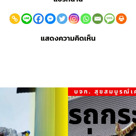
แสดงความคิดเห็น
บจก. สุขสมบูรณ์
รถกระ