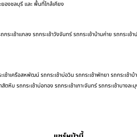
ยองชลบุรี และ พื้นที่ใกล้เคียง
ถกระเช้าแกลง รถกระเช้าวังจันทร์ รถกระเช้าบ้านค่าย รถกระเช้
กระเช้าเครือสหพัฒน์ รถกระเช้าบ่อวิน รถกระเช้าพัทยา รถกระเช้
าสัตหีบ รถกระเช้าบ่อทอง รถกระเช้าเกาะจันทร์ รถกระเช้าบางละมุ
แชร์หน้านี้