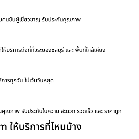
้อมคนขับผู้เชี่ยวชาญ รับประกันคุณภาพ
ให้บริการถึงที่ทั่วระยองชลบุรี และ พื้นที่ใกล้เคียง
การทุกวัน ไม่เว้นวันหยุด
มงานคุณภาพ รับประกันในความ สะดวก รวดเร็ว และ ราคาถูก
 ให้บริการที่ไหนบ้าง