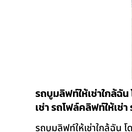
รถบูมลิฟท์ให้เช่าใกล้ฉั
เช่า รถโฟล์คลิฟท์ให้เช่า
รถบูมลิฟท์ให้เช่าใกล้ฉัน