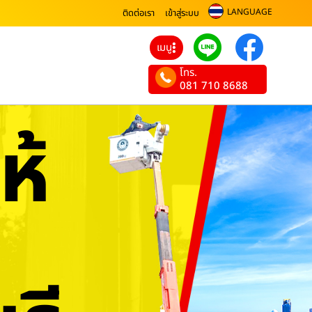
LANGUAGE
ติดต่อเรา
เข้าสู่ระบบ
เมนู
โทร.
081 710 8688
ห้