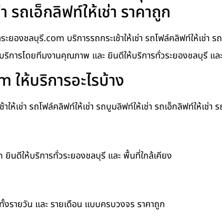
ช่า รถเอ็กลิฟท์ให้เช่า ราคาถูก
าระยองชลบุรี.com บริการรถกระเช้าให้เช่า รถโฟล์คลิฟท์ให้เช่า รถบูม
ริการโดยทีมงานคุณภาพ และ ยินดีให้บริการทั่วระยองชลบุรี และ พ
m ให้บริการอะไรบ้าง
ห้เช่า รถโฟล์คลิฟท์ให้เช่า รถบูมลิฟท์ให้เช่า รถเอ็กลิฟท์ให้เช่า ร
 ยินดีให้บริการทั่วระยองชลบุรี และ พื้นที่ใกล้เคียง
าง ทั้งรายวัน และ รายเดือน แบบครบวงจร ราคาถูก