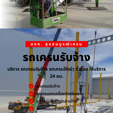
บจก. สุขสมบูรณ์เครน
รถเครนรับจ้าง
บริการ รถเครนรับจ้าง รถเครนให้เช่า ทั่วไทย ให้บริการ
24 ชม.
รถเครนรับจ้าง
รถเครนยกเครื่องจักรโรงงาน
ยกรถอุบัติเหตุตกข้างทาง
รถเครนยกย้ายต้นไม้