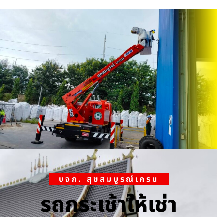
บจก. สุขสมบูรณ์เครน
รถกระเช้าให้เช่า