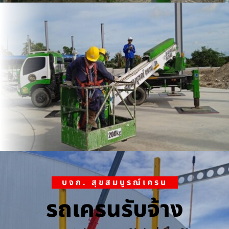
บจก. สุขสมบูรณ์เครน
รถเครนรับจ้าง