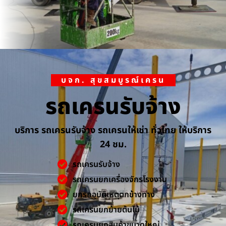
บจก. สุขสมบูรณ์เครน
รถเครนรับจ้าง
บริการ รถเครนรับจ้าง รถเครนให้เช่า ทั่วไทย ให้บริการ
24 ชม.
รถเครนรับจ้าง
รถเครนยกเครื่องจักรโรงงาน
ยกรถอุบัติเหตุตกข้างทาง
รถเครนยกย้ายต้นไม้
รถเครนยกสินค้าขนาดใหญ่