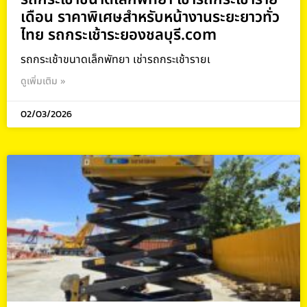
เดือน ราคาพิเศษสำหรับหน้างานระยะยาวทั่ว
ไทย รถกระเช้าระยองชลบุรี.com
รถกระเช้าขนาดเล็กพัทยา เช่ารถกระเช้ารายเ
ดูเพิ่มเติม »
02/03/2026