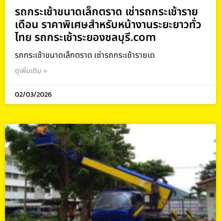
รถกระเช้าขนาดเล็กตราด เช่ารถกระเช้าราย
เดือน ราคาพิเศษสำหรับหน้างานระยะยาวทั่ว
ไทย รถกระเช้าระยองชลบุรี.com
รถกระเช้าขนาดเล็กตราด เช่ารถกระเช้ารายเด
ดูเพิ่มเติม »
02/03/2026