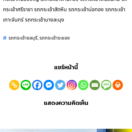
กระเช้าศรีราชา รถกระเช้าสัตหีบ รถกระเช้าบ่อทอง รถกระเช้า
เกาะจันทร์ รถกระเช้าบางละมุง
,
รถกระเช้าชลบุรี
รถกระเช้าระยอง
แชร์หน้านี้
แสดงความคิดเห็น