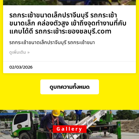
รถกระเช้าขนาดเล็กปราจีนบุรี รถกระเช้า
ขนาดเล็ก คล่องตัวสูง เข้าถึงจุดทำงานที่คับ
แคบได้ดี รถกระเช้าระยองชลบุรี.com
รถกระเช้าขนาดเล็กปราจีนบุรี รถกระเช้าขนา
ดูเพิ่มเติม »
02/03/2026
ดูบทความทั้งหมด
Gallery