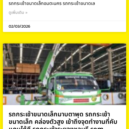
รถกระเช้าขนาดเล็กอมตะนคร รถกระเช้าขนาดเล
ดูเพิ่มเติม »
02/03/2026
รถกระเช้าขนาดเล็กมาบตาพุด รถกระเช้า
ขนาดเล็ก คล่องตัวสูง เข้าถึงจุดทำงานที่คับ