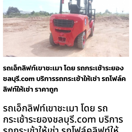
รถเอ็กลิฟท์เขาชะเมา โดย รถกระเช้าระยอง
ชลบุรี.com บริการรถกระเช้าให้เช่า รถโฟล์ค
ลิฟท์ให้เช่า ราคาถูก
รถเอ็กลิฟท์เขาชะเมา โดย รถ
กระเช้าระยองชลบุรี.com บริการ
รถกระเช้าให้เช่า รถโฟล์คลิฟท์ให้