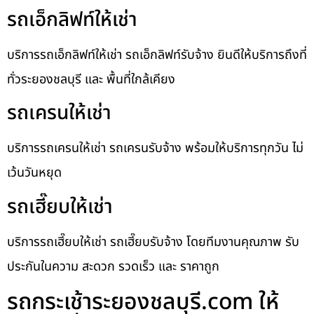
รถเอ็กลิฟท์ให้เช่า
บริการรถเอ็กลิฟท์ให้เช่า รถเอ็กลิฟท์รับจ้าง ยินดีให้บริการถึงที่
ทั่วระยองชลบุรี และ พื้นที่ใกล้เคียง
รถเครนให้เช่า
บริการรถเครนให้เช่า รถเครนรับจ้าง พร้อมให้บริการทุกวัน ไม่
เว้นวันหยุด
รถเฮี๊ยบให้เช่า
บริการรถเฮี๊ยบให้เช่า รถเฮี๊ยบรับจ้าง โดยทีมงานคุณภาพ รับ
ประกันในความ สะดวก รวดเร็ว และ ราคาถูก
รถกระเช้าระยองชลบุรี.com ให้