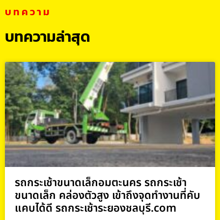
บทความ
บทความล่าสุด
รถกระเช้าขนาดเล็กอมตะนคร รถกระเช้า
ขนาดเล็ก คล่องตัวสูง เข้าถึงจุดทำงานที่คับ
แคบได้ดี รถกระเช้าระยองชลบุรี.com