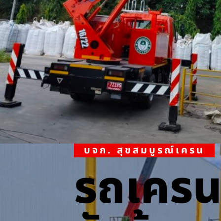
บจก. สุขสมบูรณ์เครน
รถเคร