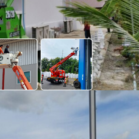
ง
ฟ
า