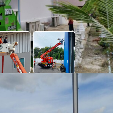
ง
ฟ
า