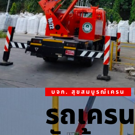
บจก. สุขสมบูรณ์เครน
รถเคร