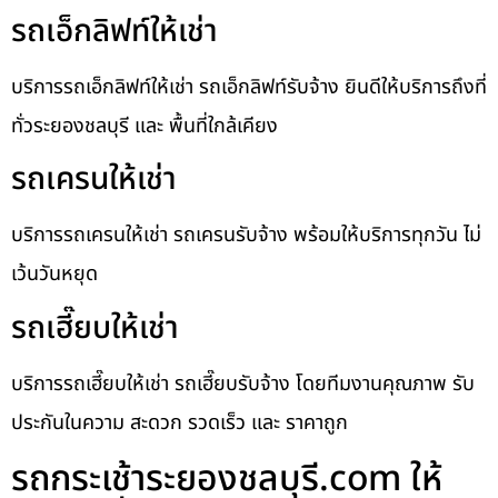
รถเอ็กลิฟท์ให้เช่า
บริการรถเอ็กลิฟท์ให้เช่า รถเอ็กลิฟท์รับจ้าง ยินดีให้บริการถึงที่
ทั่วระยองชลบุรี และ พื้นที่ใกล้เคียง
รถเครนให้เช่า
บริการรถเครนให้เช่า รถเครนรับจ้าง พร้อมให้บริการทุกวัน ไม่
เว้นวันหยุด
รถเฮี๊ยบให้เช่า
บริการรถเฮี๊ยบให้เช่า รถเฮี๊ยบรับจ้าง โดยทีมงานคุณภาพ รับ
ประกันในความ สะดวก รวดเร็ว และ ราคาถูก
รถกระเช้าระยองชลบุรี.com ให้