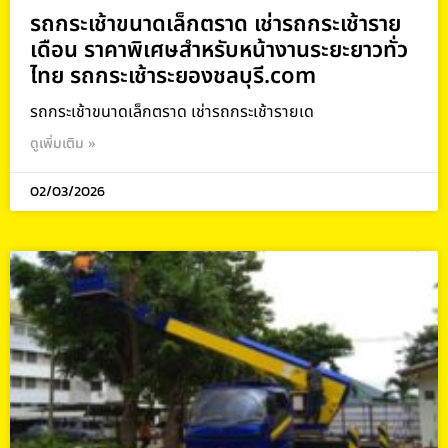
รถกระเช้าขนาดเล็กตราด เช่ารถกระเช้าราย
เดือน ราคาพิเศษสำหรับหน้างานระยะยาวทั่ว
ไทย รถกระเช้าระยองชลบุรี.com
รถกระเช้าขนาดเล็กตราด เช่ารถกระเช้ารายเด
ดูเพิ่มเติม »
02/03/2026