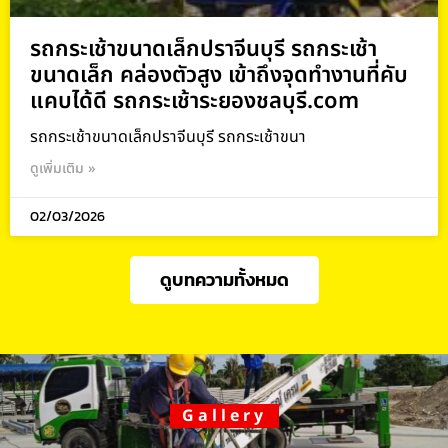
รถกระเช้าขนาดเล็กปราจีนบุรี รถกระเช้า
ขนาดเล็ก คล่องตัวสูง เข้าถึงจุดทำงานที่คับ
แคบได้ดี รถกระเช้าระยองชลบุรี.com
รถกระเช้าขนาดเล็กปราจีนบุรี รถกระเช้าขนา
ดูเพิ่มเติม »
02/03/2026
ดูบทความทั้งหมด
Gallery