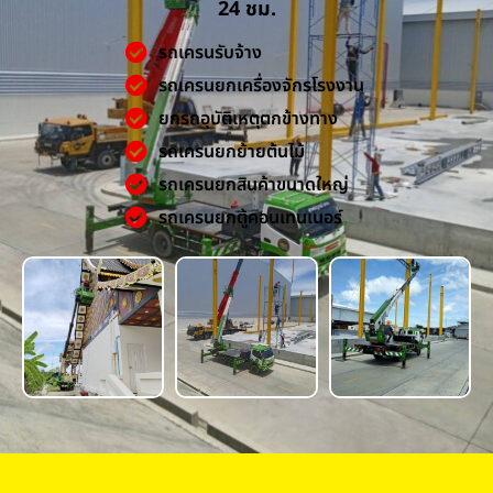
24 ชม.
รถเครนรับจ้าง
รถเครนยกเครื่องจักรโรงงาน
ยกรถอุบัติเหตุตกข้างทาง
รถเครนยกย้ายต้นไม้
รถเครนยกสินค้าขนาดใหญ่
รถเครนยกตู้คอนเทนเนอร์