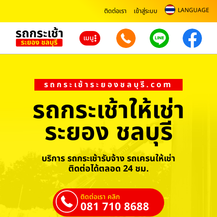
LANGUAGE
ติดต่อเรา
เข้าสู่ระบบ
เมนู
รถกระเช้าระยองชลบุรี.com
รถกระเช้าให้เช่า
ระยอง ชลบุรี
บริการ รถกระเช้ารับจ้าง รถเครนให้เช่า
ติดต่อได้ตลอด 24 ชม.
ติดต่อเรา คลิก
081 710 8688