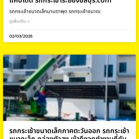
แคบได้ดี รถกระเช้าระยองชลบุรี.com
รถกระเช้าขนาดเล็กมาบตาพุด รถกระเช้าขนาดเ
ดูเพิ่มเติม »
02/03/2026
รถกระเช้าขนาดเล็กภาคตะวันออก รถกระเช้า