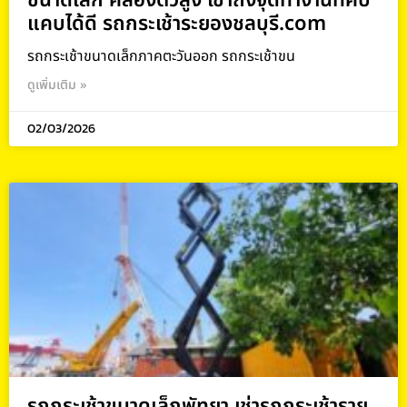
ขนาดเล็ก คล่องตัวสูง เข้าถึงจุดทำงานที่คับ
แคบได้ดี รถกระเช้าระยองชลบุรี.com
รถกระเช้าขนาดเล็กภาคตะวันออก รถกระเช้าขน
ดูเพิ่มเติม »
02/03/2026
รถกระเช้าขนาดเล็กพัทยา เช่ารถกระเช้าราย