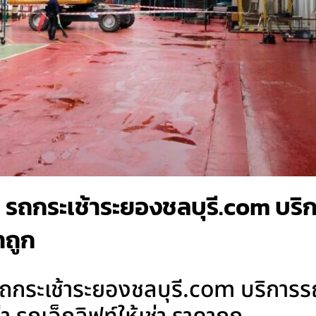
 รถกระเช้าระยองชลบุรี.com บริกา
าถูก
ถกระเช้าระยองชลบุรี.com บริการรถก