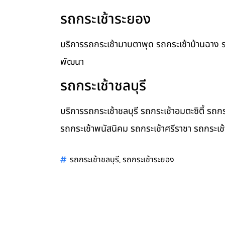
รถกระเช้าระยอง
บริการรถกระเช้ามาบตาพุด รถกระเช้าบ้านฉาง ร
พัฒนา
รถกระเช้าชลบุรี
บริการรถกระเช้าชลบุรี รถกระเช้าอมตะซิตี้ รถ
รถกระเช้าพนัสนิคม รถกระเช้าศรีราชา รถกระเช้
,
รถกระเช้าชลบุรี
รถกระเช้าระยอง