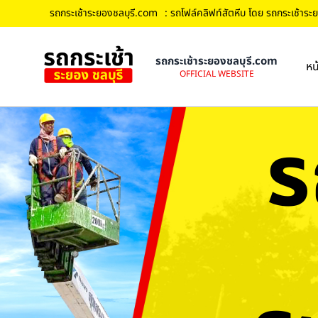
รถกระเช้าระยองชลบุรี.com
: รถโฟล์คลิฟท์สัตหีบ โดย รถกระเช้าระย
รถกระเช้าระยองชลบุรี.com
หน
OFFICIAL WEBSITE
ร