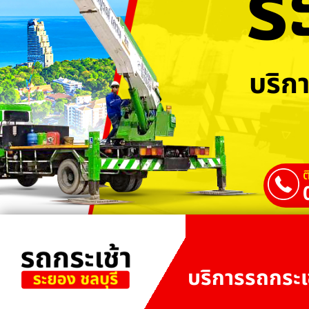
ร
บริกา
ต
บริการรถกระเช