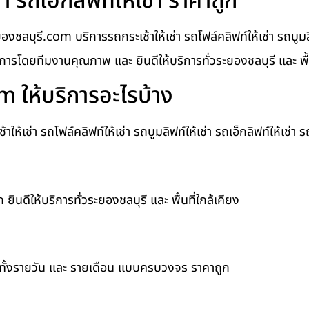
ช่า รถเอ็กลิฟท์ให้เช่า ราคาถูก
ชลบุรี.com บริการรถกระเช้าให้เช่า รถโฟล์คลิฟท์ให้เช่า รถบูมลิฟท
การโดยทีมงานคุณภาพ และ ยินดีให้บริการทั่วระยองชลบุรี และ พื้น
m ให้บริการอะไรบ้าง
ห้เช่า รถโฟล์คลิฟท์ให้เช่า รถบูมลิฟท์ให้เช่า รถเอ็กลิฟท์ให้เช่า ร
 ยินดีให้บริการทั่วระยองชลบุรี และ พื้นที่ใกล้เคียง
าง ทั้งรายวัน และ รายเดือน แบบครบวงจร ราคาถูก