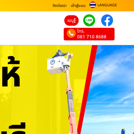
LANGUAGE
ติดต่อเรา
เข้าสู่ระบบ
เมนู
โทร.
081 710 8688
ห้