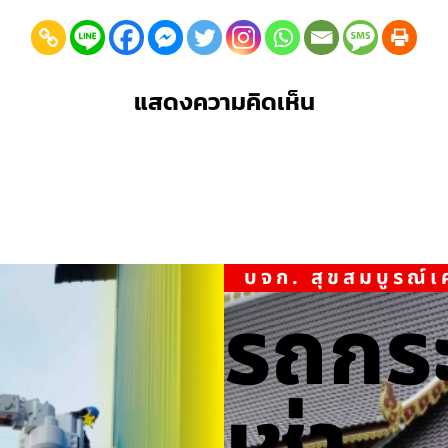
แสดงความคิดเห็น
บจก. สุขสมบูรณ์
รถกระ
เช่า