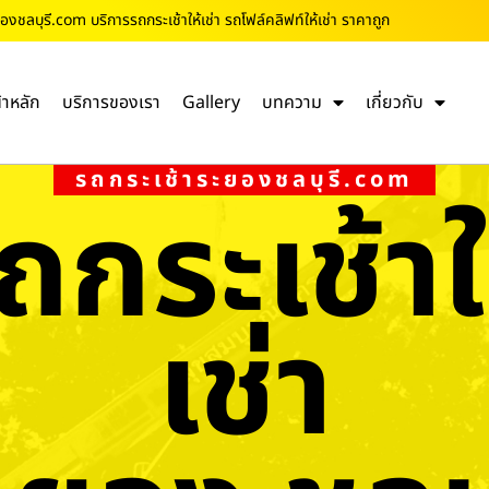
องชลบุรี.com บริการรถกระเช้าให้เช่า รถโฟล์คลิฟท์ให้เช่า ราคาถูก
้าหลัก
บริการของเรา
Gallery
บทความ
เกี่ยวกับ
รถกระเช้าระยองชลบุรี.com
ถกระเช้าใ
เช่า