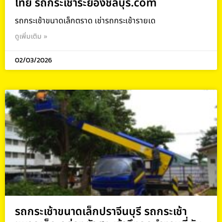
ไทย รถกระเช้าระยองชลบุรี.com
รถกระเช้าขนาดเล็กตราด เช่ารถกระเช้ารายเด
ดูเพิ่มเติม »
02/03/2026
รถกระเช้าขนาดเล็กปราจีนบุรี รถกระเช้า