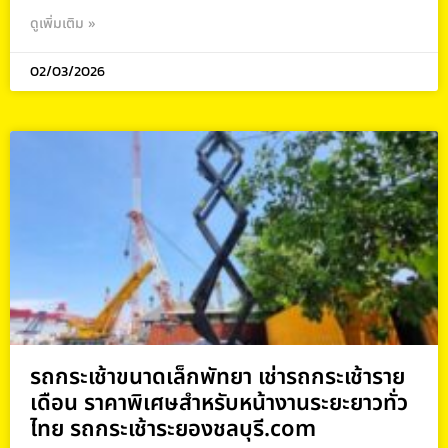
ดูเพิ่มเติม »
02/03/2026
รถกระเช้าขนาดเล็กพัทยา เช่ารถกระเช้าราย
เดือน ราคาพิเศษสำหรับหน้างานระยะยาวทั่ว
ไทย รถกระเช้าระยองชลบุรี.com