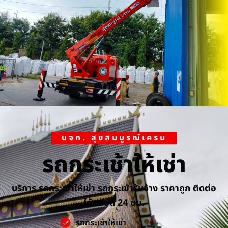
บจก. สุขสมบูรณ์เครน
รถกระเช้าให้เช่า
บริการ รถกระเช้าให้เช่า รถกระเช้ารับจ้าง ราคาถูก ติดต่อ
ได้ตลอด 24 ชม.
รถกระเช้าให้เช่า