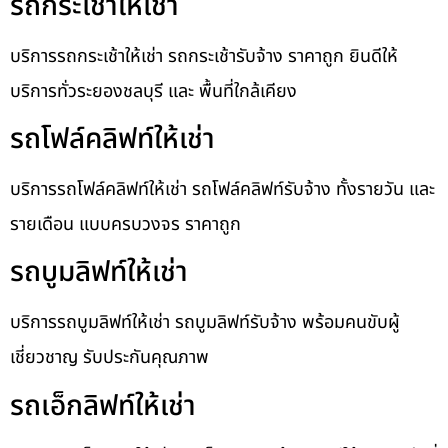
รถกระเช้าให้เช่า
บริการรถกระเช้าให้เช่า รถกระเช้ารับจ้าง ราคาถูก ยินดีให้
บริการทั่วระยองชลบุรี และ พื้นที่ใกล้เคียง
รถโฟล์คลิฟท์ให้เช่า
บริการรถโฟล์คลิฟท์ให้เช่า รถโฟล์คลิฟท์รับจ้าง ทั้งรายวัน และ
รายเดือน แบบครบวงจร ราคาถูก
รถบูมลิฟท์ให้เช่า
บริการรถบูมลิฟท์ให้เช่า รถบูมลิฟท์รับจ้าง พร้อมคนขับผู้
เชี่ยวชาญ รับประกันคุณภาพ
รถเอ็กลิฟท์ให้เช่า