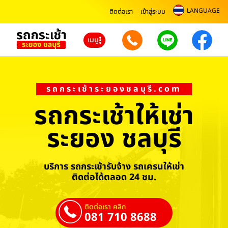
LANGUAGE
ติดต่อเรา
เข้าสู่ระบบ
เมนู
รถกระเช้าระยองชลบุรี.com
รถกระเช้าให้เช่า
ระยอง ชลบุรี
บริการ รถกระเช้ารับจ้าง รถเครนให้เช่า
ติดต่อได้ตลอด 24 ชม.
ติดต่อเรา คลิก
081 710 8688