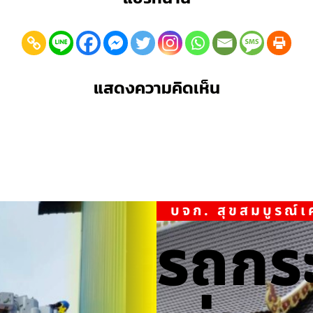
แสดงความคิดเห็น
บจก. สุขสมบูรณ์
รถกระ