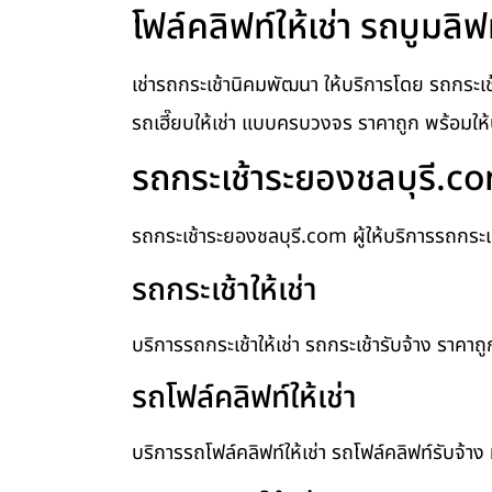
โฟล์คลิฟท์ให้เช่า รถบูมลิฟท
เช่ารถกระเช้านิคมพัฒนา ให้บริการโดย รถกระเช้า
รถเฮี๊ยบให้เช่า แบบครบวงจร ราคาถูก พร้อมให้บ
รถกระเช้าระยองชลบุรี.co
รถกระเช้าระยองชลบุรี.com ผู้ให้บริการรถกระเช้าใ
รถกระเช้าให้เช่า
บริการรถกระเช้าให้เช่า รถกระเช้ารับจ้าง ราคาถูก
รถโฟล์คลิฟท์ให้เช่า
บริการรถโฟล์คลิฟท์ให้เช่า รถโฟล์คลิฟท์รับจ้