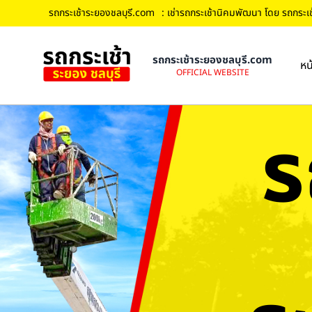
รถกระเช้าระยองชลบุรี.com
: เช่ารถกระเช้านิคมพัฒนา โดย รถกระเช้
รถกระเช้าระยองชลบุรี.com
หน
OFFICIAL WEBSITE
ร