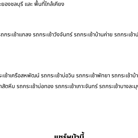
ยองชลบุรี และ พื้นที่ใกล้เคียง
ถกระเช้าแกลง รถกระเช้าวังจันทร์ รถกระเช้าบ้านค่าย รถกระเช้
กระเช้าเครือสหพัฒน์ รถกระเช้าบ่อวิน รถกระเช้าพัทยา รถกระเช้
าสัตหีบ รถกระเช้าบ่อทอง รถกระเช้าเกาะจันทร์ รถกระเช้าบางละมุ
แชร์หน้านี้