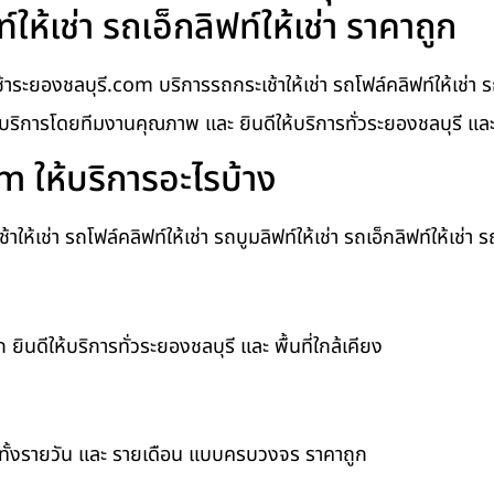
์ให้เช่า รถเอ็กลิฟท์ให้เช่า ราคาถูก
ระยองชลบุรี.com บริการรถกระเช้าให้เช่า รถโฟล์คลิฟท์ให้เช่า รถบู
ริการโดยทีมงานคุณภาพ และ ยินดีให้บริการทั่วระยองชลบุรี และ พ
m ให้บริการอะไรบ้าง
ห้เช่า รถโฟล์คลิฟท์ให้เช่า รถบูมลิฟท์ให้เช่า รถเอ็กลิฟท์ให้เช่า ร
 ยินดีให้บริการทั่วระยองชลบุรี และ พื้นที่ใกล้เคียง
าง ทั้งรายวัน และ รายเดือน แบบครบวงจร ราคาถูก