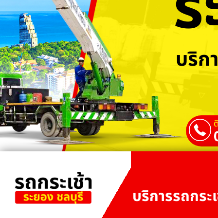
ร
บริกา
ต
บริการรถกระเช