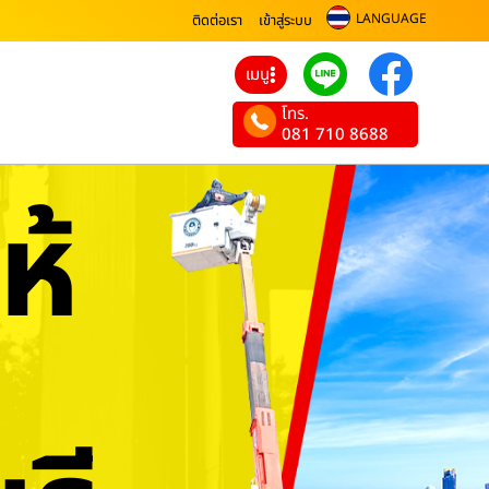
LANGUAGE
ติดต่อเรา
เข้าสู่ระบบ
เมนู
โทร.
081 710 8688
ห้