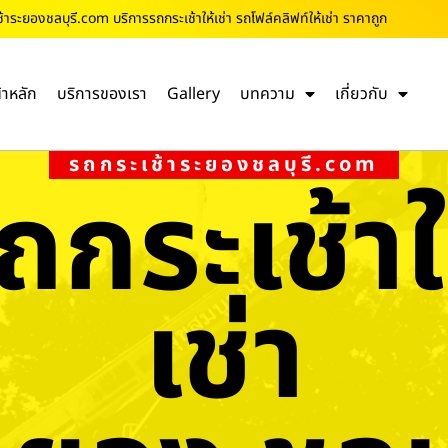
าระยองชลบุรี.com บริการรถกระเช้าให้เช่า รถโฟล์คลิฟท์ให้เช่า ราคาถูก
้าหลัก
บริการของเรา
Gallery
บทความ
เกี่ยวกับ
รถกระเช้าระยองชลบุรี.com
ถกระเช้าใ
เช่า