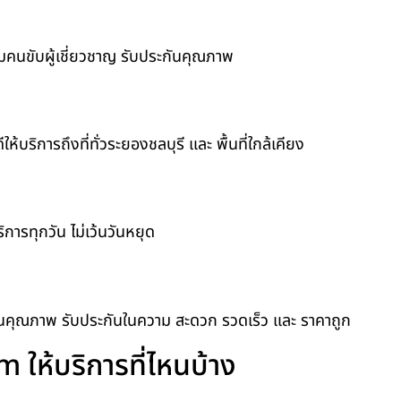
้อมคนขับผู้เชี่ยวชาญ รับประกันคุณภาพ
ให้บริการถึงที่ทั่วระยองชลบุรี และ พื้นที่ใกล้เคียง
การทุกวัน ไม่เว้นวันหยุด
มงานคุณภาพ รับประกันในความ สะดวก รวดเร็ว และ ราคาถูก
 ให้บริการที่ไหนบ้าง