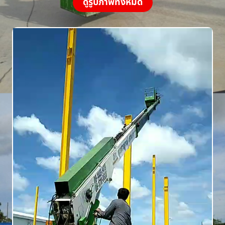
ดูรูปภาพทั้งหมด