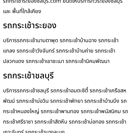
รถกระเช้าระยองชลบุรี.com ยินดีให้บริการทั่วระยองชลบุรี
และ พื้นที่ใกล้เคียง
รถกระเช้าระยอง
บริการรถกระเช้ามาบตาพุด รถกระเช้าบ้านฉาง รถกระเช้า
แกลง รถกระเช้าวังจันทร์ รถกระเช้าบ้านค่าย รถกระเช้า
ปลวกแดง รถกระเช้าเขาชะเมา รถกระเช้านิคมพัฒนา
รถกระเช้าชลบุรี
บริการรถกระเช้าชลบุรี รถกระเช้าอมตะซิตี้ รถกระเช้าเครือสห
พัฒน์ รถกระเช้าบ่อวิน รถกระเช้าพัทยา รถกระเช้าบ้านบึง รถ
กระเช้าหนองใหญ่ รถกระเช้าพานทอง รถกระเช้าพนัสนิคม รถ
กระเช้าศรีราชา รถกระเช้าสัตหีบ รถกระเช้าบ่อทอง รถกระเช้า
เกาะจันทร์ รถกระเช้าบางละมุง