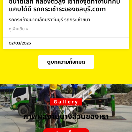
ขนาดเล็ก คล่องตัวสูง เข้าถึงจุดทำงานที่คับ
แคบได้ดี รถกระเช้าระยองชลบุรี.com
รถกระเช้าขนาดเล็กปราจีนบุรี รถกระเช้าขนา
ดูเพิ่มเติม »
02/03/2026
ดูบทความทั้งหมด
Gallery
ภาพผลงานบางส่วนของเรา