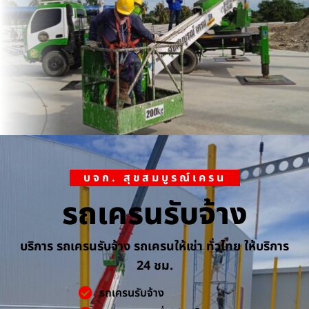
บจก. สุขสมบูรณ์เครน
รถเครนรับจ้าง
บริการ รถเครนรับจ้าง รถเครนให้เช่า ทั่วไทย ให้บริการ
24 ชม.
รถเครนรับจ้าง