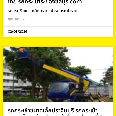
ไทย รถกระเช้าระยองชลบุรี.com
รถกระเช้าขนาดเล็กตราด เช่ารถกระเช้ารายเด
ดูเพิ่มเติม »
02/03/2026
รถกระเช้าขนาดเล็กปราจีนบุรี รถกระเช้า