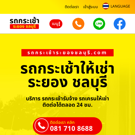
LANGUAGE
ติดต่อเรา
เข้าสู่ระบบ
เมนู
รถกระเช้าระยองชลบุรี.com
รถกระเช้าให้เช่า
ระยอง ชลบุรี
บริการ รถกระเช้ารับจ้าง รถเครนให้เช่า
ติดต่อได้ตลอด 24 ชม.
ติดต่อเรา คลิก
081 710 8688