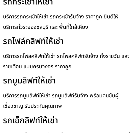
รถกระเช้าให้เช่า
บริการรถกระเช้าให้เช่า รถกระเช้ารับจ้าง ราคาถูก ยินดีให้
บริการทั่วระยองชลบุรี และ พื้นที่ใกล้เคียง
รถโฟล์คลิฟท์ให้เช่า
บริการรถโฟล์คลิฟท์ให้เช่า รถโฟล์คลิฟท์รับจ้าง ทั้งรายวัน และ
รายเดือน แบบครบวงจร ราคาถูก
รถบูมลิฟท์ให้เช่า
บริการรถบูมลิฟท์ให้เช่า รถบูมลิฟท์รับจ้าง พร้อมคนขับผู้
เชี่ยวชาญ รับประกันคุณภาพ
รถเอ็กลิฟท์ให้เช่า