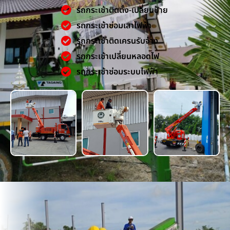
รถกระเช้าติดตั้ง-เปลี่ยนป้าย
รถกระเช้าซ่อมเสาไฟฟ้า
รถกระเช้าติดเครนรับจ้าง
รถกระเช้าเปลี่ยนหลอดไฟ
รถกระเช้าซ่อมระบบไฟฟ้า