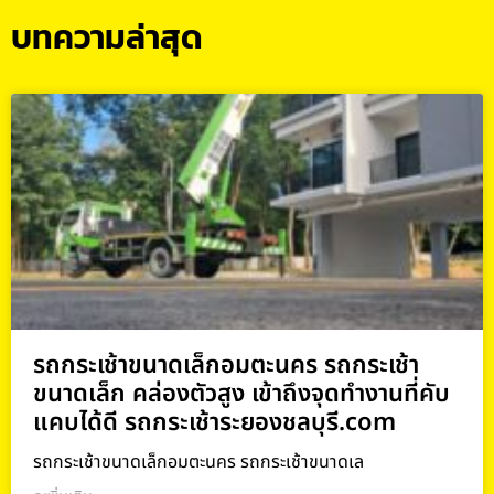
บทความล่าสุด
รถกระเช้าขนาดเล็กอมตะนคร รถกระเช้า
ขนาดเล็ก คล่องตัวสูง เข้าถึงจุดทำงานที่คับ
แคบได้ดี รถกระเช้าระยองชลบุรี.com
รถกระเช้าขนาดเล็กอมตะนคร รถกระเช้าขนาดเล