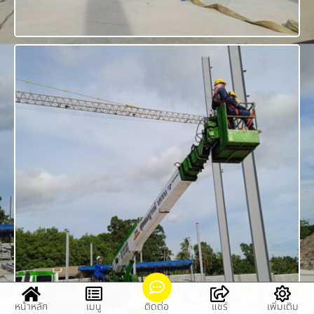
หน้าหลัก
เมนู
ติดต่อ
แชร์
เพิ่มเติม