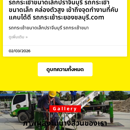
รถกระเช้าขนาดเล็กปราจีนบุรี รถกระเช้า
ขนาดเล็ก คล่องตัวสูง เข้าถึงจุดทำงานที่คับ
แคบได้ดี รถกระเช้าระยองชลบุรี.com
รถกระเช้าขนาดเล็กปราจีนบุรี รถกระเช้าขนา
ดูเพิ่มเติม »
02/03/2026
ดูบทความทั้งหมด
Gallery
ภาพผลงานบางส่วนของเรา