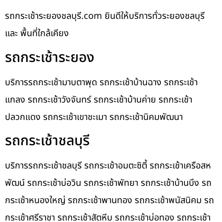
รถกระเช้าระยองชลบุรี.com ยินดีให้บริการทั่วระยองชลบุรี
และ พื้นที่ใกล้เคียง
รถกระเช้าระยอง
บริการรถกระเช้ามาบตาพุด รถกระเช้าบ้านฉาง รถกระเช้า
แกลง รถกระเช้าวังจันทร์ รถกระเช้าบ้านค่าย รถกระเช้า
ปลวกแดง รถกระเช้าเขาชะเมา รถกระเช้านิคมพัฒนา
รถกระเช้าชลบุรี
บริการรถกระเช้าชลบุรี รถกระเช้าอมตะซิตี้ รถกระเช้าเครือสห
พัฒน์ รถกระเช้าบ่อวิน รถกระเช้าพัทยา รถกระเช้าบ้านบึง รถ
กระเช้าหนองใหญ่ รถกระเช้าพานทอง รถกระเช้าพนัสนิคม รถ
กระเช้าศรีราชา รถกระเช้าสัตหีบ รถกระเช้าบ่อทอง รถกระเช้า