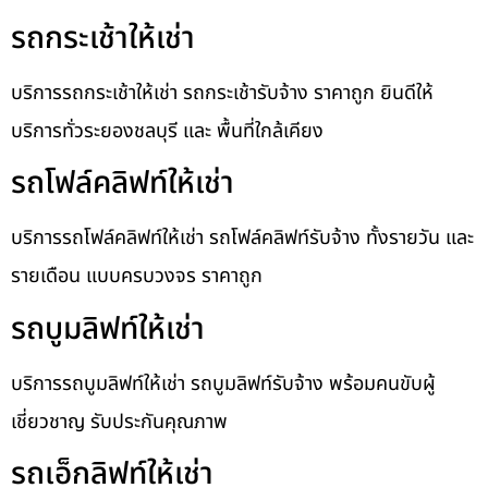
รถกระเช้าให้เช่า
บริการรถกระเช้าให้เช่า รถกระเช้ารับจ้าง ราคาถูก ยินดีให้
บริการทั่วระยองชลบุรี และ พื้นที่ใกล้เคียง
รถโฟล์คลิฟท์ให้เช่า
บริการรถโฟล์คลิฟท์ให้เช่า รถโฟล์คลิฟท์รับจ้าง ทั้งรายวัน และ
รายเดือน แบบครบวงจร ราคาถูก
รถบูมลิฟท์ให้เช่า
บริการรถบูมลิฟท์ให้เช่า รถบูมลิฟท์รับจ้าง พร้อมคนขับผู้
เชี่ยวชาญ รับประกันคุณภาพ
รถเอ็กลิฟท์ให้เช่า