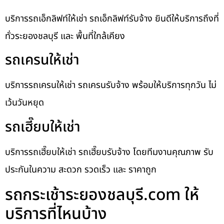
บริการรถเอ็กลิฟท์ให้เช่า รถเอ็กลิฟท์รับจ้าง ยินดีให้บริการถึงที่
ทั่วระยองชลบุรี และ พื้นที่ใกล้เคียง
รถเครนให้เช่า
บริการรถเครนให้เช่า รถเครนรับจ้าง พร้อมให้บริการทุกวัน ไม่
เว้นวันหยุด
รถเฮี๊ยบให้เช่า
บริการรถเฮี๊ยบให้เช่า รถเฮี๊ยบรับจ้าง โดยทีมงานคุณภาพ รับ
ประกันในความ สะดวก รวดเร็ว และ ราคาถูก
รถกระเช้าระยองชลบุรี.com ให้
บริการที่ไหนบ้าง