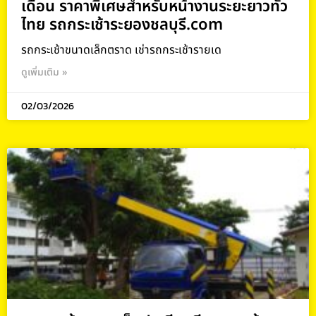
เดือน ราคาพิเศษสำหรับหน้างานระยะยาวทั่ว
ไทย รถกระเช้าระยองชลบุรี.com
รถกระเช้าขนาดเล็กตราด เช่ารถกระเช้ารายเด
ดูเพิ่มเติม »
02/03/2026