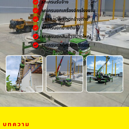
รถเครนรับจ้าง
รถเครนยกเครื่องจักรโรงงาน
ยกรถอุบัติเหตุตกข้างทาง
รถเครนยกย้ายต้นไม้
รถเครนยกสินค้าขนาดใหญ่
รถเครนยกตู้คอนเทนเนอร์
บทความ