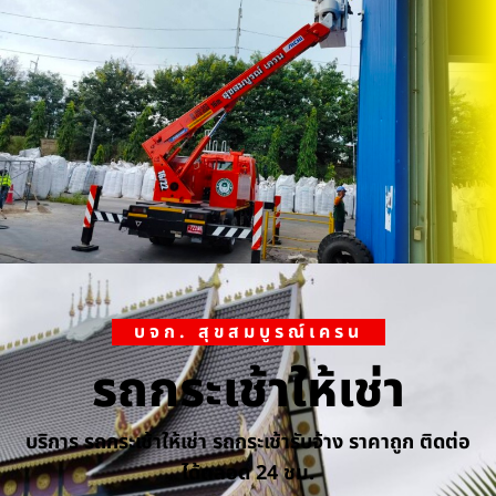
บจก. สุขสมบูรณ์เครน
รถกระเช้าให้เช่า
บริการ รถกระเช้าให้เช่า รถกระเช้ารับจ้าง ราคาถูก ติดต่อ
ได้ตลอด 24 ชม.