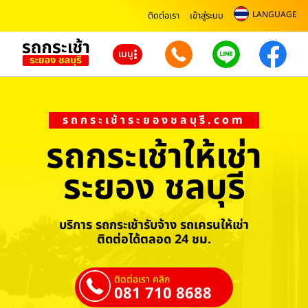
LANGUAGE
ติดต่อเรา
เข้าสู่ระบบ
เมนู
รถกระเช้าระยองชลบุรี.com
รถกระเช้าให้เช่า
ระยอง ชลบุรี
บริการ รถกระเช้ารับจ้าง รถเครนให้เช่า
ติดต่อได้ตลอด 24 ชม.
ติดต่อเรา คลิก
081 710 8688