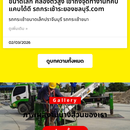
ขนาดเล็ก คล่องตัวสูง เข้าถึงจุดทำงานที่คับ
แคบได้ดี รถกระเช้าระยองชลบุรี.com
รถกระเช้าขนาดเล็กปราจีนบุรี รถกระเช้าขนา
ดูเพิ่มเติม »
02/03/2026
ดูบทความทั้งหมด
Gallery
ภาพผลงานบางส่วนของเรา