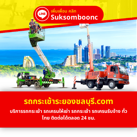
เพิ่มเพื่อน คลิก
Suksombooncrane
รถกระเช้าระยองชลบุรี.com
บริการรถกระเช้า รถเครนให้เช่า รถกระเช้า รถเครนรับจ้าง ทั่ว
ไทย ติดต่อได้ตลอด 24 ชม.