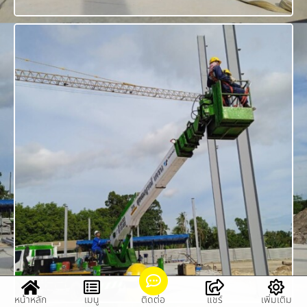
หน้าหลัก
เมนู
ติดต่อ
แชร์
เพิ่มเติม