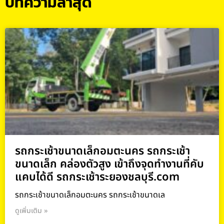
บทความล่าสุด
รถกระเช้าขนาดเล็กอมตะนคร รถกระเช้า
ขนาดเล็ก คล่องตัวสูง เข้าถึงจุดทำงานที่คับ
แคบได้ดี รถกระเช้าระยองชลบุรี.com
รถกระเช้าขนาดเล็กอมตะนคร รถกระเช้าขนาดเล
ดูเพิ่มเติม »