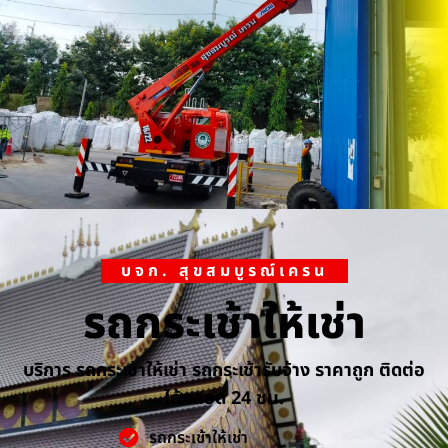
บจก. สุขสมบูรณ์เครน
รถกระเช้าให้เช่า
บริการ รถกระเช้าให้เช่า รถกระเช้ารับจ้าง ราคาถูก ติดต่อ
ได้ตลอด 24 ชม.
รถกระเช้าให้เช่า